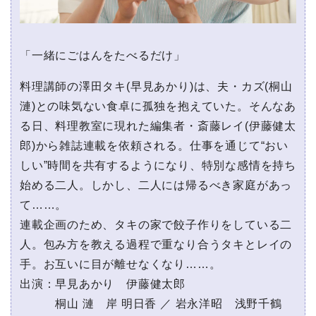
「一緒にごはんをたべるだけ」
料理講師の澤田タキ(早見あかり)は、夫・カズ(桐山
漣)との味気ない食卓に孤独を抱えていた。そんなあ
る日、料理教室に現れた編集者・斎藤レイ(伊藤健太
郎)から雑誌連載を依頼される。仕事を通じて“おい
しい”時間を共有するようになり、特別な感情を持ち
始める二人。しかし、二人には帰るべき家庭があっ
て……。
連載企画のため、タキの家で餃子作りをしている二
人。包み方を教える過程で重なり合うタキとレイの
手。お互いに目が離せなくなり……。
出演：早見あかり 伊藤健太郎
桐山 漣 岸 明日香 ／ 岩永洋昭 浅野千鶴