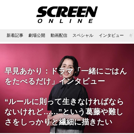
新着記事
劇場公開
動画配信
スペシャル
インタビュー
ギ
早見あかり：ドラマ「一緒にごはん
をたべるだけ」インタビュー
“ルールに則って生きなければなら
ないけれど……”という葛藤や難し
さをしっかりと繊細に描きたい