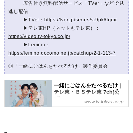
広告付き無料配信サービス「TVer」などで見
逃し配信
▶TVer：
https://tver.jp/series/sr9pk6lqmr
▶テレ東HP（ネットもテレ東）：
https://video.tv-tokyo.co.jp/
▶Lemino：
https://lemino.docomo.ne.jp/catchup/2-1-113-7
Ⓒ「一緒にごはんをたべるだけ」製作委員会
一緒にごはんをたべるだけ |
テレ東・ＢＳテレ東 7ch(公
式)
www.tv-tokyo.co.jp
テレ東 「一緒にごはんをたべ
るだけ」オフィシャルサイト。