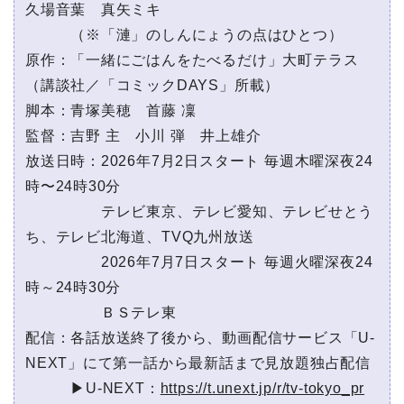
久場音葉 真矢ミキ
（※「漣」のしんにょうの点はひとつ）
原作：「一緒にごはんをたべるだけ」大町テラス
（講談社／「コミックDAYS」所載）
脚本：青塚美穂 首藤 凜
監督：吉野 主 小川 弾 井上雄介
放送日時：2026年7月2日スタート 毎週木曜深夜24
時〜24時30分
テレビ東京、テレビ愛知、テレビせとう
ち、テレビ北海道、TVQ九州放送
2026年7月7日スタート 毎週火曜深夜24
時～24時30分
ＢＳテレ東
配信：各話放送終了後から、動画配信サービス「U-
NEXT」にて第一話から最新話まで見放題独占配信
▶U-NEXT：
https://t.unext.jp/r/tv-tokyo_pr