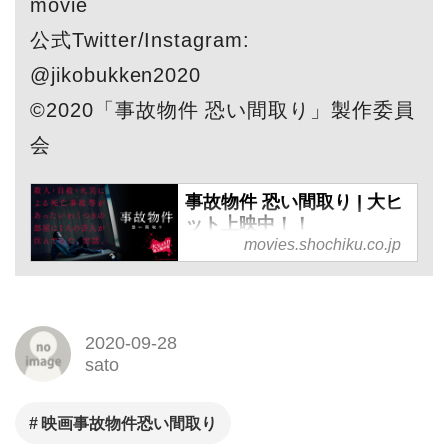
movie
公式Twitter/Instagram:
@jikobukken2020
©︎2020「事故物件 恐い間取り」製作委員
会
事故物件 恐い間取り | 大ヒ
ット上映中！！
movies.shochiku.co.jp
※閲覧注意※ 売れない芸人が
事故物件に住んでみた！？主
演・亀梨和也 × 監督・中田秀
夫が【事故物件住みます芸
2020-09-28
sato
人】松原タニシ によるベスト
セラー実話を映画化！大ヒッ
映画事故物件恐い間取り
ト上映中！！