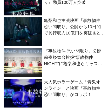
り』動員100万人突破
亀梨和也主演映画『事故物件
恐い間取り』公開から10日間
で興行収入10億円を突破＆2週
連続週末興行収入ランキング
第1位
『事故物件 恐い間取り』公開
前夜祭舞台挨拶“事故物件
NIGHT”に亀梨和也らキャスト
登壇
大人気ホラーゲーム「青鬼オ
ンライン」と映画『事故物件
恐い間取り』がコラボ！