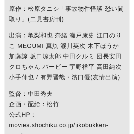
原作：松原タニシ「事故物件怪談 恐い間
取り」(二見書房刊)
出演：亀梨和也 奈緒 瀬戸康史 江口のり
こ MEGUMI 真魚 瀧川英次 木下ほうか
加藤諒 坂口涼太郎 中田クルミ 団長安田
クロちゃん バービー 宇野祥平 高田純次
小手伸也 / 有野晋哉・濱口優(友情出演)
監督：中田秀夫
企画・配給：松竹
公式HP：
movies.shochiku.co.jp/jikobukken-