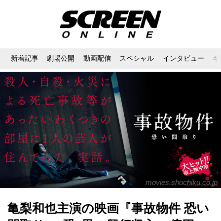
新着記事
劇場公開
動画配信
スペシャル
インタビュー
ギ
movies.shochiku.co.jp
亀梨和也主演の映画『事故物件 恐い