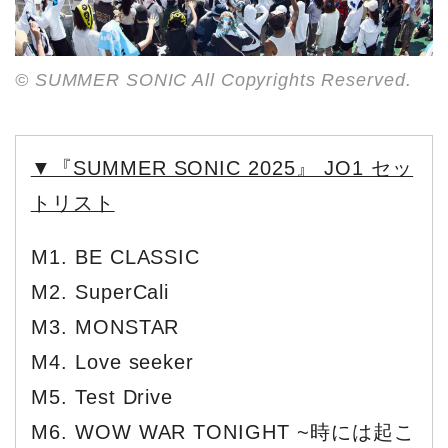
© SUMMER SONIC All Copyrights Reserved.
▼『SUMMER SONIC 2025』 JO1 セッ
トリスト
M1. BE CLASSIC
M2. SuperCali
M3. MONSTAR
M4. Love seeker
M5. Test Drive
M6. WOW WAR TONIGHT ~時には起こ