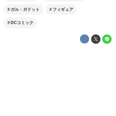
ガル・ガドット
フィギュア
DCコミック
スクウェア・エニックスの人気可動フィギ
ュア「プレイアーツ改」シリーズから、映
画『ワンダーウーマン』版ワンダーウーマ
ンが登場！
しなやかさの中に強さを秘めたボディバラ
ンスをはじめ、表情、髪、武器の細部に至
るまで、新たな造形設計がなされ、彩色で