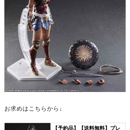
お求めはこちらから↓
【予約品】【送料無料】プレ
イアーツ改 「ワンダーウーマ
ン」 ワンダーウーマン 2017
年9月発売予定 | シネマグッ
ズ,ワンダーウーマン |
SCREEN ONLINE STORE &
COLLECTIONS
「SCREEN ONLINE STORE &
screenstore.jp
COLLECTIONS」で取り扱う商
品「【予約品】【送料無料】プ
その他「ワンダーウーマン」のグッズはこ
レイアーツ改 「ワンダーウーマ
ン」 ワンダーウーマン 2017
ちらから↓