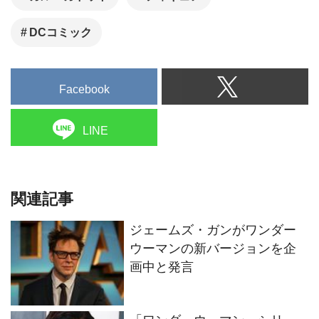
「ワンダーウーマン」シリー
ズ第3作の製作をガル・ガドッ
トが示唆
『ワンダーウーマン』の第3作
からパティ・ジェンキンス監
督が離脱。ガル・ガドット
は？
DCスーパーヒーロー×スーパ
ーペット 2ショット写真が
続々登場！『DC がんばれ！ス
ーパーペット』場面写真一挙
解禁!!