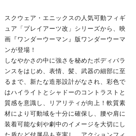
はハイライトとシャドーのコントラストと
質感を意識し、リアリティが向上！軟質素
材により可動域を十分に確保し、腰や肩に
装着可能な剣や劇中のイメージを大切にし
た盾など付属品も充実し、アクションフィ
ギュアとして高いクオリティを誇る逸品！
■ 発売月：2017年4月
■ 付属パーツ：縄、剣、盾、付け替え手
x4、専用台座付属
■ スケール：全高約27cm
■ 価格：14,800円（税抜）