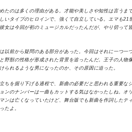
めたのは多くの理由がある。才能や美しさや知性は言うま
しいタイプのヒロインで、強くて自立している。エマも21
彼女は今回が初のミュージカルだったんだが、やり切って
は以前から疑問のある部分があった。今回はそれに一つ一
と野獣の性格が形成された背景を追ったんだ。王子の人物
けられるような男になったのか、その原因に迫った。
立ちを掘り下げる過程で、新曲の必要だと思われる重要なシ
ョンのナンバーは一曲もカットする気はなかったしね。オ
マンは亡くなっていたけど、舞台版でも新曲を作詞したテ
ったよ。