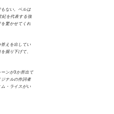
でもない。ベルは
世紀を代表する強
皆を驚かせてくれ
つ答えを出してい
像を掘り下げて、
ーンが3か所出て
リジナルの作詞者
ィム・ライスがい