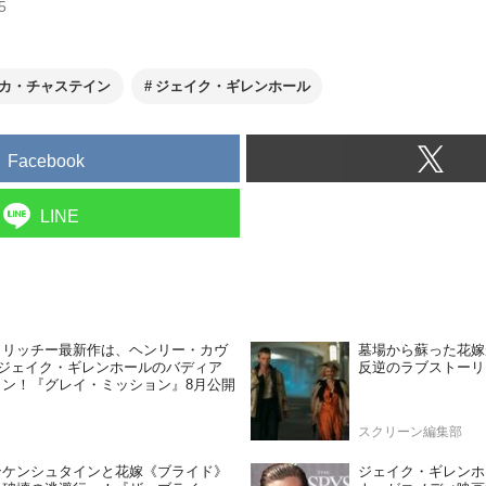
5
カ・チャステイン
ジェイク・ギレンホール
Facebook
LINE
・リッチー最新作は、ヘンリー・カヴ
墓場から蘇った花嫁
×ジェイク・ギレンホールのバディア
反逆のラブストーリ
ョン！『グレイ・ミッション』8月公開
スクリーン編集部
ンケンシュタインと花嫁《ブライド》
ジェイク・ギレンホ