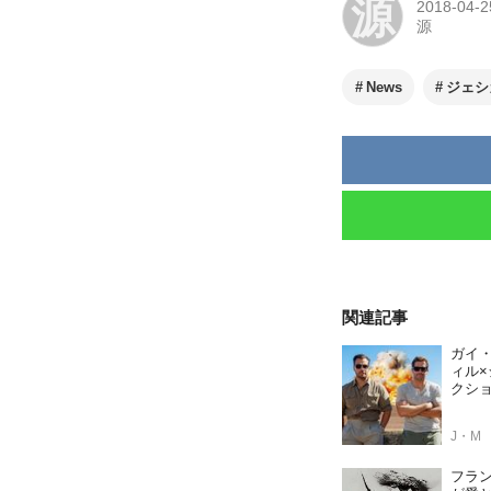
源
2018-04-2
源
News
ジェシ
関連記事
ガイ
ィル
クシ
J・M
フラ