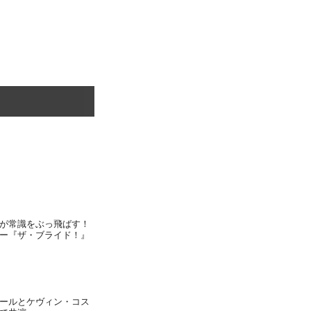
が常識をぶっ飛ばす！
ー『ザ・ブライド！』
ールとケヴィン・コス