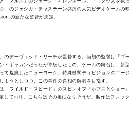
アニマルズ」のジェーク・ギレンホール、「ユダヤ人を救
命」のジェシカ・チャステーン共演の人気ビデオゲームの
vision の新たな監督が決定。
」のデーヴィッド・リーチが監督する。当初の監督は「ゴー
ン・ギャガンだったが降板したもの。ゲームの舞台は、新
って荒廃したニューヨーク。特殊機関ディビジョンのエー
しようとしつつ、この事件の真相の解明を目指す。
は「ワイルド・スピード」のスピンオフ『ホブズとショー』Hob
に決定しており、こちらはその後になりそうだ。製作はフレッ