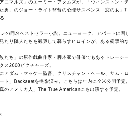
アニマルズ」のエーミー・アダムズが、「ウィンストン・チ
男」のジョー・ライト監督の心理サスペンス「窓の女」The Wo
する。
ィンの同名ベストセラー小説。ニューヨーク、アパートに閉
見たり隣人たちを観察して暮らすヒロインが、ある衝撃的
族たち」の原作戯曲作家・脚本家で俳優でもあるトレーシ
クス2000ピクチャーズ。
にアダム・マッケー監督、クリスチャン・ベール、サム・
ート」Backseatを撮影済み。こちらは年内に全米公開予
アメリカ人」The True Americanにも出演する予定。
3