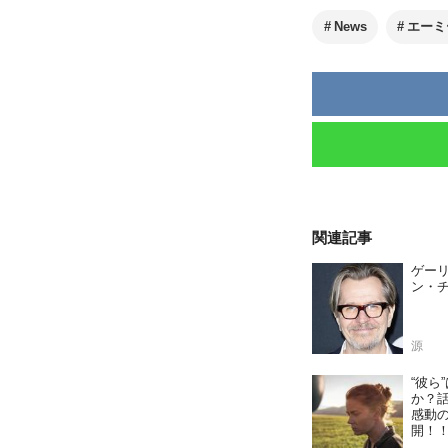
News
エーミ
関連記事
ゲー
ン・
源
“彼ら
か？
感動の
開！