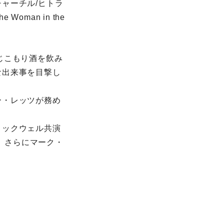
ャーチル/ヒトラ
man in the
じこもり酒を飲み
な出来事を目撃し
ー・レッツが務め
ロックウェル共演
定。さらにマーク・