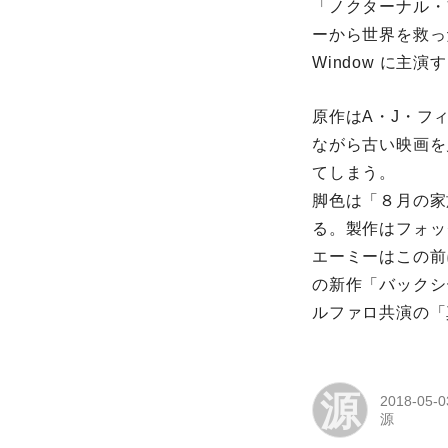
「ノクターナル・
ーから世界を救った
Window に主演
原作はA・J・フ
ながら古い映画を
てしまう。
脚色は「８月の家
る。製作はフォッ
エーミーはこの前
の新作「バックシ
ルファロ共演の「真の
源
2018-05-0
源