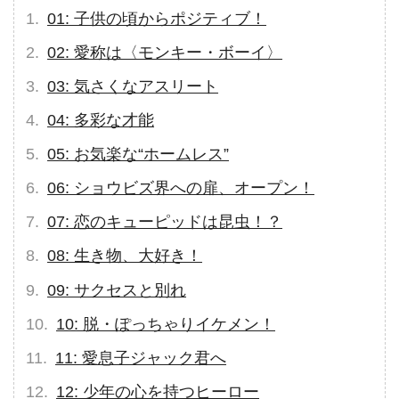
01: 子供の頃からポジティブ！
02: 愛称は〈モンキー・ボーイ〉
03: 気さくなアスリート
04: 多彩な才能
05: お気楽な“ホームレス”
06: ショウビズ界への扉、オープン！
07: 恋のキューピッドは昆虫！？
08: 生き物、大好き！
09: サクセスと別れ
10: 脱・ぽっちゃりイケメン！
11: 愛息子ジャック君へ
12: 少年の心を持つヒーロー