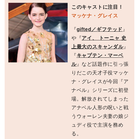
このキャストに注目！
マッケナ・グレイス
『
gifted／ギフテッド
』
や『
アイ、 トーニャ 史
上最大のスキャンダル
』
『
キャプテン・マーベ
ル
』など話題作に引っ張
りだこの天才子役マッケ
ナ・グレイスが今回『ア
ナベル』シリーズに初登
場。解放されてしまった
アナベル人形の呪いと戦
うウォーレン夫妻の娘ジ
ュディ役で主演を務め
る。