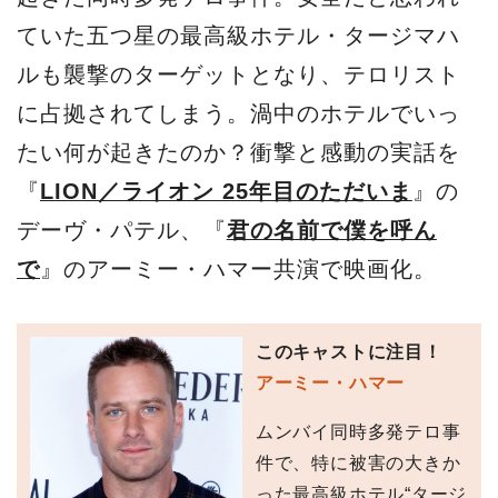
ていた五つ星の最高級ホテル・タージマハ
ルも襲撃のターゲットとなり、テロリスト
に占拠されてしまう。渦中のホテルでいっ
たい何が起きたのか？衝撃と感動の実話を
『
LION／ライオン 25年目のただいま
』の
デーヴ・パテル、『
君の名前で僕を呼ん
で
』のアーミー・ハマー共演で映画化。
このキャストに注目！
アーミー・ハマー
ムンバイ同時多発テロ事
件で、特に被害の大きか
った最高級ホテル“タージ