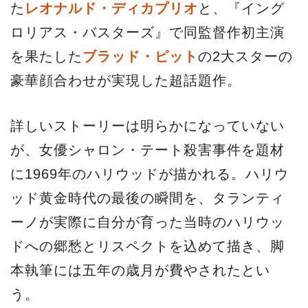
た
レオナルド・ディカプリオ
と、『イング
ロリアス・バスターズ』で同監督作初主演
を果たした
ブラッド・ピット
の2大スターの
豪華顔合わせが実現した超話題作。
詳しいストーリーは明らかになっていない
が、女優シャロン・テート殺害事件を題材
に1969年のハリウッドが描かれる。ハリウ
ッド黄金時代の最後の瞬間を、タランティ
ーノが実際に自分が育った当時のハリウッ
ドへの郷愁とリスペクトを込めて描き、脚
本執筆には五年の歳月が費やされたとい
う。