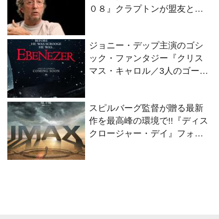
０８』クラプトンが盟友との
絆を語るインタビュー映像解
禁！
ジョニー・デップ主演のゴシ
ック・ファンタジー『クリス
マス・キャロル／3人のゴース
トたち』2026年11月13日(金)
全世界同時公開決定！
スピルバーグ監督が贈る最新
作を最高峰の環境で!!『ディス
クロージャー・デイ』フォー
マット別の特別ビジュアル2種
解禁！