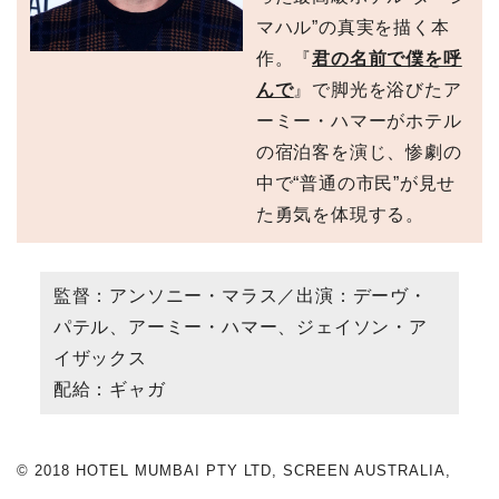
マハル”の真実を描く本
作。『
君の名前で僕を呼
んで
』で脚光を浴びたア
ーミー・ハマーがホテル
の宿泊客を演じ、惨劇の
中で“普通の市民”が見せ
た勇気を体現する。
監督：アンソニー・マラス／出演：デーヴ・
パテル、アーミー・ハマー、ジェイソン・ア
イザックス
配給：ギャガ
© 2018 HOTEL MUMBAI PTY LTD, SCREEN AUSTRALIA,