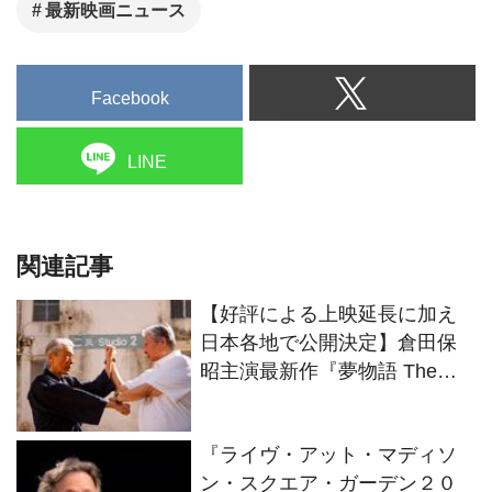
最新映画ニュース
Facebook
LINE
関連記事
【好評による上映延長に加え
日本各地で公開決定】倉田保
昭主演最新作『夢物語 The
Living Dragon』の本当の凄さ
を熱く語ろう！
『ライヴ・アット・マディソ
ン・スクエア・ガーデン２０