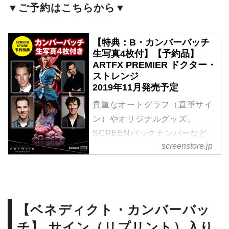
▼ご予約はこちらから▼
【特典：B・カンバーバッチ
生写真4枚付】【予約品】
ARTFX PREMIER ドクター・
ストレンジ
2019年11月発売予定
貴重なオートグラフ（直筆サイ
ン）やオリジナルグッズ、
SCREENバックナンバーなど、
screenstore.jp
シネマグッズはSCREEN
STOREで！
【ベネディクト・カンバーバッ
チ】 サイン（リプリント）入り