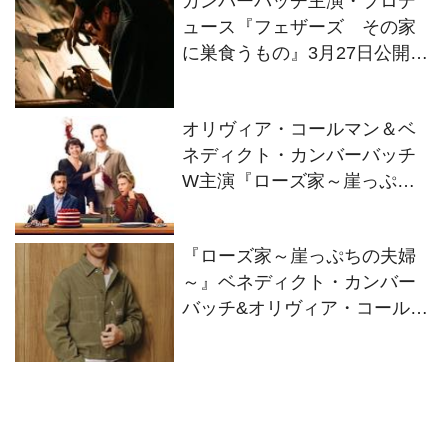
カンバーバッチ主演・プロデ
ュース『フェザーズ その家
に巣食うもの』3月27日公開決
定！場面写真＆特報解禁
オリヴィア・コールマン＆ベ
ネディクト・カンバーバッチ
W主演『ローズ家～崖っぷち
の夫婦～』ディズニープラス
スターで2026年1月15日(木)よ
『ローズ家～崖っぷちの夫婦
り見放題独占配信
～』ベネディクト・カンバー
バッチ&オリヴィア・コールマ
ン インタビュー