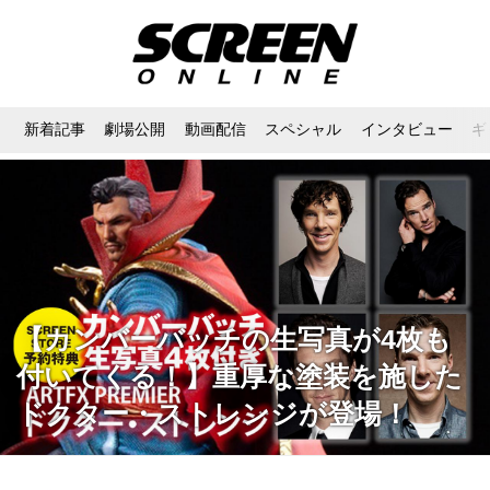
新着記事
劇場公開
動画配信
スペシャル
インタビュー
ギ
【カンバーバッチの生写真が4枚も
付いてくる！】重厚な塗装を施した
ドクター・ストレンジが登場！