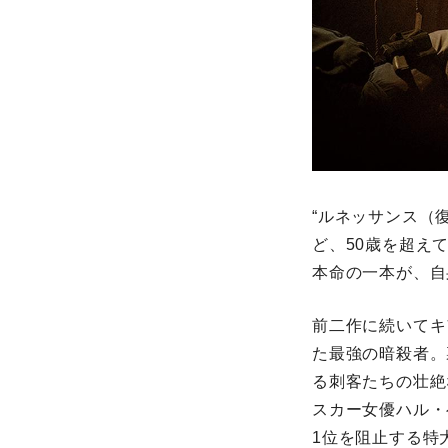
“ルネッサンス（復
ど、50歳を超え
本命の一本が、自
前二作に続いてキ
た最強の暗殺者。
る刺客たちの壮絶
スカー女優ハル・
1位を阻止する特