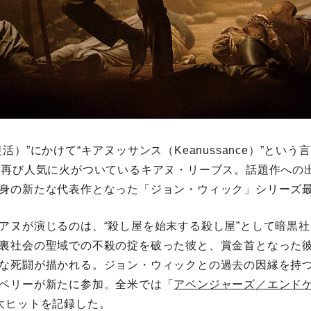
活）”にかけて“キアヌッサンス（Keanussance）”とい
て再び人気に火がついているキアヌ・リーブス。話題作への
身の新たな代表作となった「ジョン・ウィック」シリーズ
アヌが演じるのは、“殺し屋を始末する殺し屋”として暗黒
裏社会の聖域での不殺の掟を破った彼と、賞金首となった
な死闘が描かれる。ジョン・ウィックとの過去の因縁を持
ベリーが新たに参加。全米では「
アベンジャーズ／エンド
大ヒットを記録した。