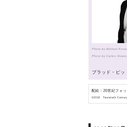
Photo by Michael Kovac
Photo by Carlos Alvare
ブラッド・ピッ
配給：20世紀フォ
©2019 Twentieth Century