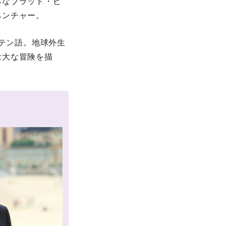
みなブラッド・ピ
ベンチャー。
のラテン語。地球外生
壮大な冒険を描