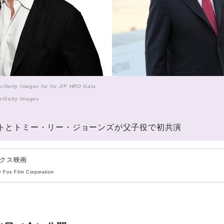
/Getty Images for for J/P HRO Gala
z/Getty Images
トとトミー・リー・ジョーンズが父子役で初共演
ックス映画
 Fox Film Corporation