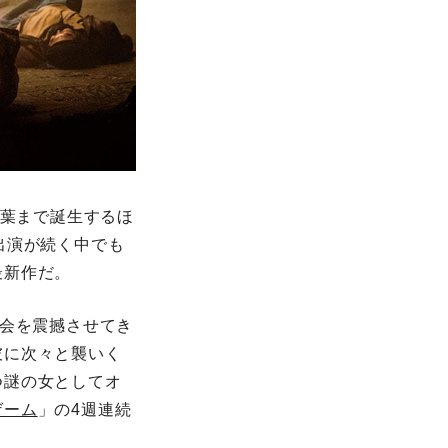
う言葉まで誕生するほ
出演が続く中でも
最新作だ。
社会を震撼させてき
彼に次々と襲いく
つ謎の女としてオ
ゲーム
」の4週連続