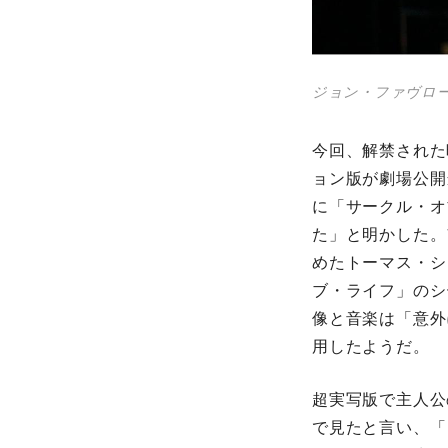
ジョン・ファヴロ
今回、解禁された
ョン版が劇場公開
に「サークル・オ
た」と明かした。
めたトーマス・シ
ブ・ライフ」のシ
像と音楽は「意外
用したようだ。
超実写版で主人公
で見たと言い、「