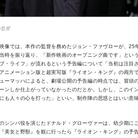
ー監督
映像では、本作の監督を務めたジョン・ファヴローが、25
当時を振り返り、「新作映画のオープニング曲です」とい
ブ・ライフ」が流れるという予告編について「当初は注目
アニメーション版と超実写版『ライオン・キング』の両方
ューマッハによると、劇場公開の予告編の時点では、冒頭
ーンしか仕上がっていなかったのだとか。しかし、このイ
にも人々の心を打った」といい、制作陣の思惑とはいい意
のシンバ役を演じたドナルド・グローヴァーは、幼少期に
『美女と野獣』を観に行ったら『ライオン・キング』の予