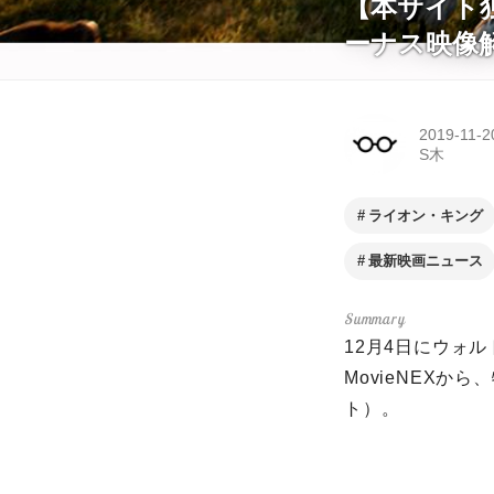
【本サイト独
ーナス映像
2019-11-2
S木
ライオン・キング
最新映画ニュース
12月4日にウォ
MovieNEXか
ト）。