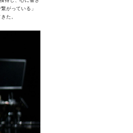
を獲得し、心に響き
で繋がっている」
てきた。