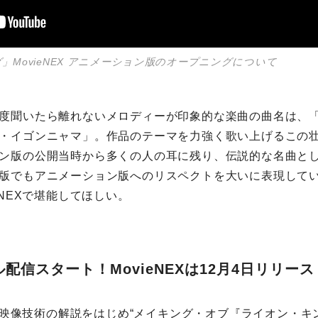
」MovieNEX アニメーション版のオープニングについて
度聞いたら離れないメロディーが印象的な楽曲の曲名は、
・イゴンニャマ」。作品のテーマを力強く歌い上げるこの
ン版の公開当時から多くの人の耳に残り、伝説的な名曲と
版でもアニメーション版へのリスペクトを大いに表現して
eNEXで堪能してほしい。
配信スタート！MovieNEXは12月4日リリース
には、映像技術の解説をはじめ“メイキング・オブ『ライオン・キ