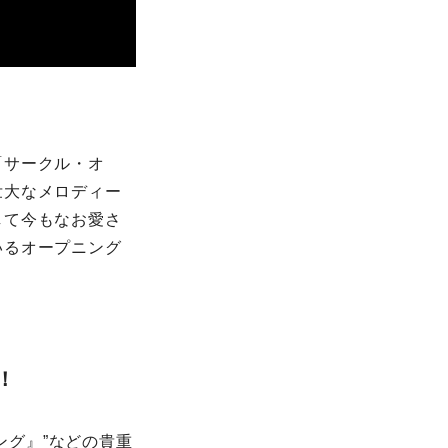
「サークル・オ
壮大なメロディー
して今もなお愛さ
いるオープニング
！
ング』”などの貴重