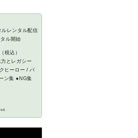
デジタルレンタル配信
ンタル開始
0（税込）
魅力とレガシー
クヒーロー / パ
ーン集 ●NG集
ト
ved.