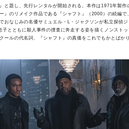
』と題し、先行レンタルが開始される。本作は1971年製作
ー』のリメイク作品である『シャフト』（2000）の続編で
でおなじみの名優サミュエル・L・ジャクソンが私立探偵ジ
る息子とともに殺人事件の捜査に奔走する姿を描くノンスト
クールの代名詞、『シャフト』の真価をこれでもかとばか