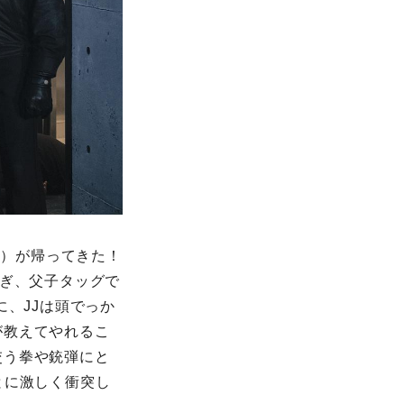
ン）が帰ってきた！
脱ぎ、父子タッグで
に、JJは頭でっか
が教えてやれるこ
交う拳や銃弾にと
とに激しく衝突し