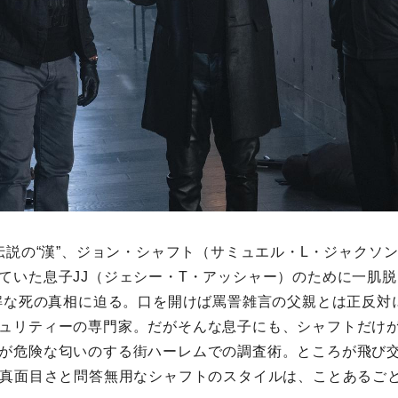
伝説の“漢”、ジョン・シャフト（サミュエル・L・ジャクソ
ていた息子JJ（ジェシー・T・アッシャー）のために一肌
可解な死の真相に迫る。口を開けば罵詈雑言の父親とは正反対
ュリティーの専門家。だがそんな息子にも、シャフトだけ
が危険な匂いのする街ハーレムでの調査術。ところが飛び
生真面目さと問答無用なシャフトのスタイルは、ことあるご