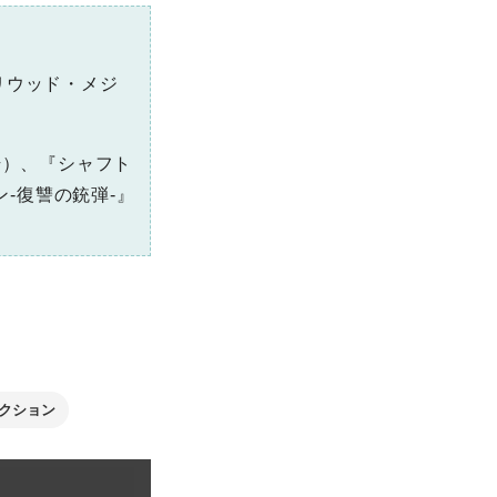
リウッド・メジ
始）、『シャフト
ン-復讐の銃弾-』
クション