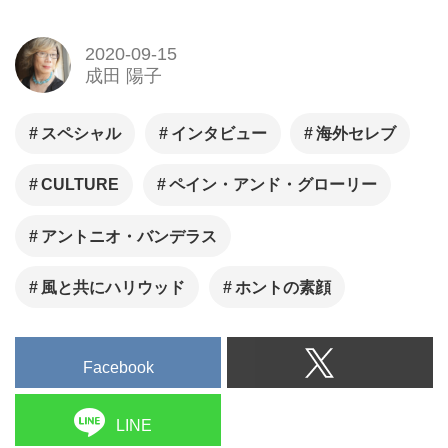
顔】 - SCREEN ONLINE（ス
クリーンオンライン）
2020-09-15
LA在住の映画ジャーナリストと
成田 陽子
して活躍中の筆者
が、“SCREEN”のインタビュー
スペシャル
インタビュー
海外セレブ
などで毎月たくさんのスターに
会っている時に、彼らの思わぬ
CULTURE
ペイン・アンド・グローリー
素顔を垣間見ることがありま
す。誰もが知りたい人気者たち
アントニオ・バンデラス
の意外な面を毎月一人ずつお教
風と共にハリウッド
ホントの素顔
えする興味シンシンのコーナー
です。今回は、「マッドマック
ス 怒りのデス・ロード」や主演
Facebook
作「トールキン 旅のはじまり」
などを筆頭に活躍するニコラ
LINE
ス・ホルトに話を伺いました。