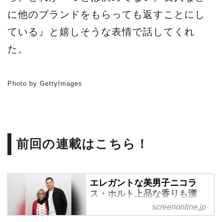
に他のブランドをもらっても返すことにし
ている』と嬉しそうな表情で話してくれ
た。
Photo by GettyImages
前回の連載はこちら！
エレガントな美男子ニコラ
ス・ホルト上品な香りも漂
う…【成田陽子連載：あのス
screenonline.jp
ターが私に見せたホントの素