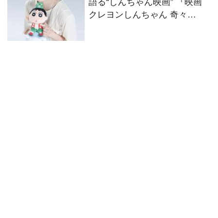
語る“しんちゃん映画” 『映画
クレヨンしんちゃん 奇々
怪々！オラの妖怪バケ～ショ
ン』伊藤沙莉インタビュー