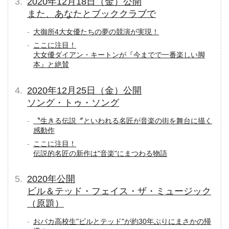
2020年12月18日（金）公開
また、あなたとブッククラブで
大御所4大女優たちの夢の競演が実現！
ここに注目！
大女優ダイアン・キートンが『今までで一番楽しい脚
本』と絶賛
2020年12月25日（金）公開
ソング・トゥ・ソング
〝生きる伝説〞といわれる名匠が音楽の街を舞台に描く
感動作
ここに注目！
伝説的名匠の新作は"音楽"にまつわる物語
2020年公開
ビル＆テッド・フェイス・ザ・ミュージック
（原題）
おバカ高校生"ビルとテッド"が約30年ぶりにまさかの帰