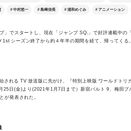
貴
中村悠一
島﨑信長
浦和めぐみ
アニメーション
プ」でスタートし、現在「ジャンプ SQ.」で好評連載中の
ニメ1st シーズン終了から約４年半の期間を経て、帰ってくる
開始される TV 放送版に先がけ、『特別上映版 ワールドトリガ
2月25日(金)より(2021年1月7日まで）新宿バルト 9、梅田
とが発表された。
像