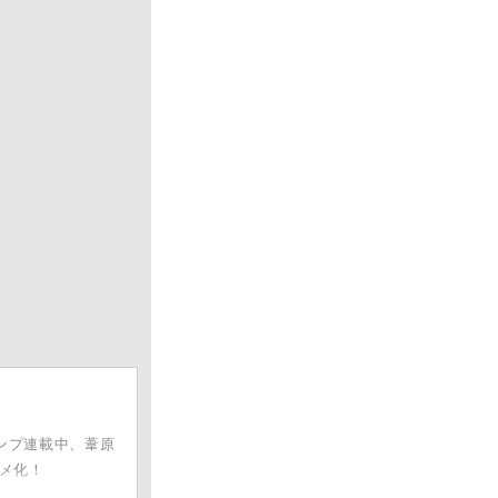
ンプ連載中、葦原
メ化！