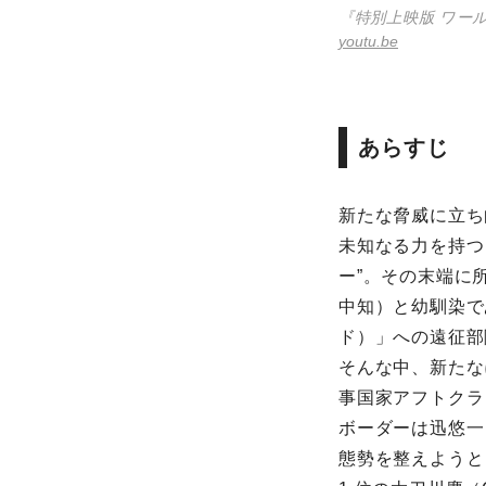
『特別上映版 ワール
youtu.be
あらすじ
新たな脅威に立ち
未知なる力を持つ
ー”。その末端に
中知）と幼馴染で
ド）」への遠征部
そんな中、新たな
事国家アフトクラ
ボーダーは迅悠一
態勢を整えようと