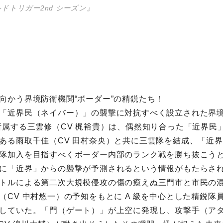
ドトリガー2nd シーズン』
向かう界境防衛機関“ボーダー”の精鋭たち！
「近界民（ネイバー）」の襲撃に対抗すべく設立された界境
所属する三雲修（CV 梶裕貴）は、偶然知り合った「近界民」
ある雨取千佳（CV 田村奈央）と共に三雲隊を結成、「近
隊加入を目指すべくボーダー内部のランク戦を勝ち抜こう
に「近界」からの襲撃が予測されるという情報がもたらさ
トルによる第二次大規模侵攻の傷の癒えぬ三門市と市民の
（CV 中村悠一）の予知をもとに A 級を中心とした精鋭隊
していた。「門（ゲート）」が上空に発現し、攻撃手（ア