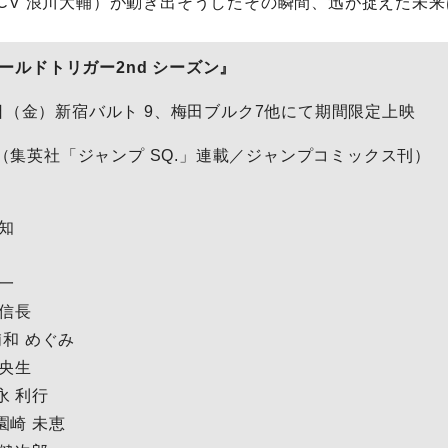
（CV 浪川大輔）が動き出そうしたその瞬間、迅が捉えた未
ールドトリガー2nd シーズン』
25日（金）新宿バルト 9、梅田ブルク7他にて期間限定上映
（集英社「ジャンプ SQ.」連載／ジャンプコミックス刊）
知
一
 信長
浦和 めぐみ
 央生
永 利行
園崎 未恵