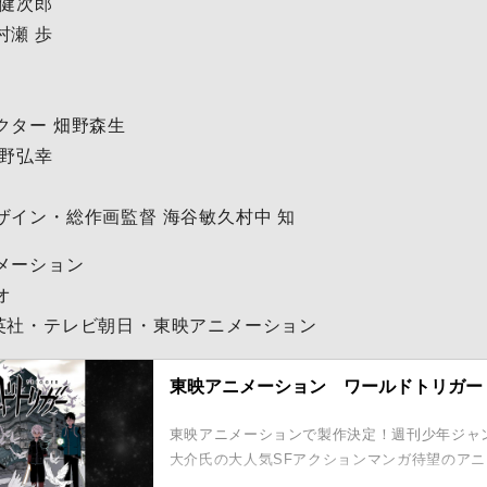
 健次郎
村瀬 歩
クター 畑野森生
吉野弘幸
ザイン・総作画監督 海谷敏久村中 知
メーション
オ
英社・テレビ朝日・東映アニメーション
東映アニメーション ワールドトリガー
東映アニメーションで製作決定！週刊少年ジャ
大介氏の大人気SFアクションマンガ待望のアニ