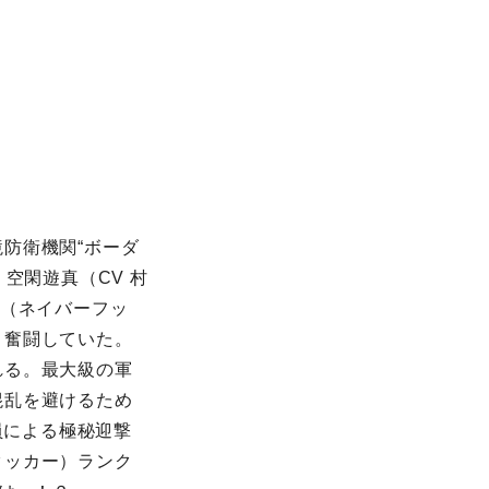
防衛機関“ボーダ
空閑遊真（CV 村
界（ネイバーフッ
と奮闘していた。
れる。最大級の軍
混乱を避けるため
員による極秘迎撃
タッカー）ランク