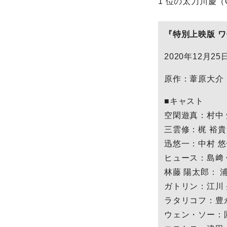
1 位の太刀川慶
『特別上映版 ワ
2020年12月
原作：葦原大介
■キャスト
空閑遊真：村中 
三雲修：梶 裕貴
迅悠一：中村 悠
ヒュース：島﨑
林藤 陽太郎： 
ガトリン：江川
ラタリコフ：豊
ウェン・ソー：