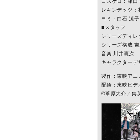
コスケロ：津田
レギンデッツ：
ヨミ：白石 涼子
■スタッフ
シリーズディレ
シリーズ構成 
音楽 川井憲次
キャラクターデ
製作：東映アニ
配給：東映ビデ
©葦原大介／集