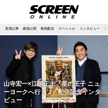
新着記事
劇場公開
動画配信
スペシャル
インタビュー
ギ
山寺宏一×江原正士『星の王子 ニュ
ーヨークへ行く 2』配信記念インタ
ビュー