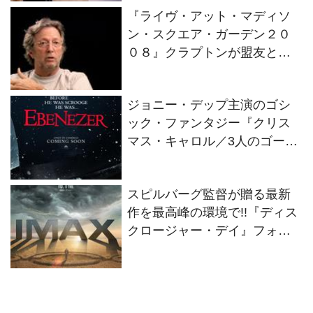
『ライヴ・アット・マディソ
ン・スクエア・ガーデン２０
０８』クラプトンが盟友との
絆を語るインタビュー映像解
禁！
ジョニー・デップ主演のゴシ
ック・ファンタジー『クリス
マス・キャロル／3人のゴース
トたち』2026年11月13日(金)
全世界同時公開決定！
スピルバーグ監督が贈る最新
作を最高峰の環境で!!『ディス
クロージャー・デイ』フォー
マット別の特別ビジュアル2種
解禁！