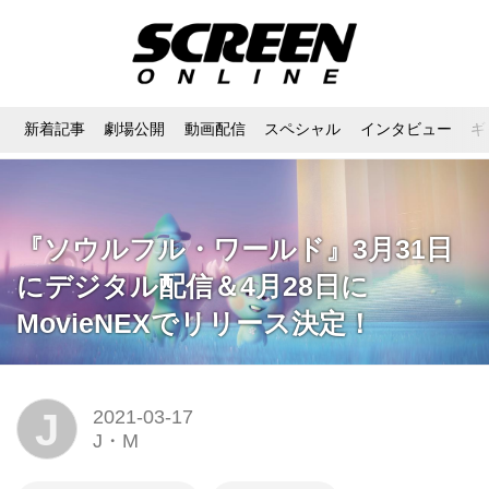
新着記事
劇場公開
動画配信
スペシャル
インタビュー
ギ
『ソウルフル・ワールド』3月31日
にデジタル配信＆4月28日に
MovieNEXでリリース決定！
J
2021-03-17
J・M