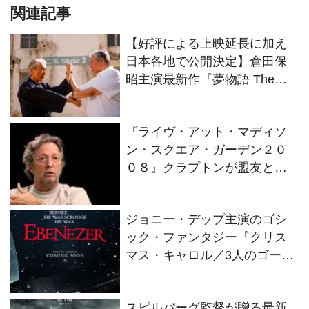
関連記事
【好評による上映延長に加え
日本各地で公開決定】倉田保
昭主演最新作『夢物語 The
Living Dragon』の本当の凄さ
を熱く語ろう！
『ライヴ・アット・マディソ
ン・スクエア・ガーデン２０
０８』クラプトンが盟友との
絆を語るインタビュー映像解
禁！
ジョニー・デップ主演のゴシ
ック・ファンタジー『クリス
マス・キャロル／3人のゴース
トたち』2026年11月13日(金)
全世界同時公開決定！
スピルバーグ監督が贈る最新