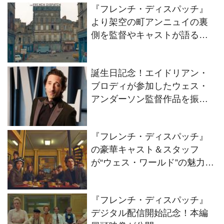
『フレンチ・ディスパッチ』
より架空の町アンニュイの裏
側を監督やキャストが語るイ
ンタビュー映像が公開！
誕生日記念！エイドリアン・
ブロディが参加したウェス・
アンダーソン監督作品を振り
返る
『フレンチ・ディスパッチ』
の豪華キャスト＆スタッフ
が“ウェス・ワールド”の魅力を
語るインタビュー映像が公
開！
『フレンチ・ディスパッチ』
デジタル配信開始記念！本編