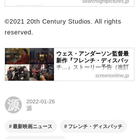
searchlightpictures.jp
サーチライト・ピクチャーズ 公
式サイト。映画作品の予告映像
や試写会ご招待、プレゼントキ
©2021 20th Century Studios. All rights
ャンペーンなど、お得な情報が
reserved.
満載！
ウェス・アンダーソン監督最
新作『フレンチ・ディスパッ
チ…』ストーリー予告（改訂
編）、場面写真、メイキング
screenonline.jp
画像一挙解禁！ - SCREEN
ONLINE（スクリーンオンラ
イン）
源
2022-01-26
ウェス・アンダーソン監督待望
源
の最新作『フレンチ・ディスパ
ッチ ザ・リバティ、カンザス・
最新映画ニュース
フレンチ・ディスパッチ
イヴニング・サン別冊』が2022