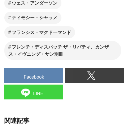
年1月28日公開。この度フラン
ウェス・アンダーソン
シス・マクドーマンド、ティモ
シー・シャラメら登場のストー
ティモシー・シャラメ
リー予告（宣言書の改訂編）、
フランシス・マクド―マンド
場面写真、メイキング画像が一
挙解禁に。
フレンチ・ディスパッチ ザ・リバティ、カンザ
ス・イヴニング・サン別冊
Facebook
LINE
関連記事