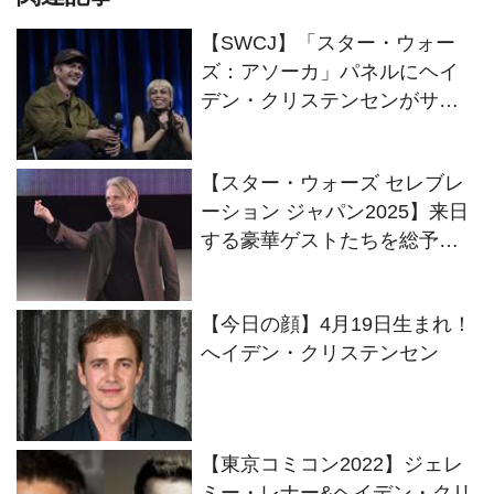
【SWCJ】「スター・ウォー
ズ：アソーカ」パネルにヘイ
デン・クリステンセンがサプ
ライズ登場！シーズン2への登
場を明かす【イベントレポー
【スター・ウォーズ セレブレ
ト】
ーション ジャパン2025】来日
する豪華ゲストたちを総予
習！
【今日の顔】4月19日生まれ！
へイデン・クリステンセン
【東京コミコン2022】ジェレ
ミー・レナー&ヘイデン・クリ