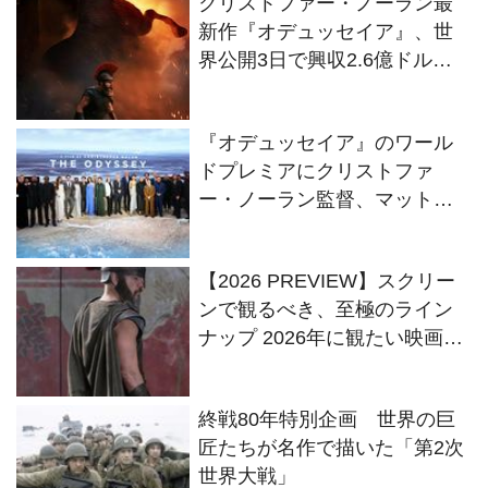
クリストファー・ノーラン最
新作『オデュッセイア』、世
界公開3日で興収2.6億ドルの
大ヒット！ トム・クルーズ
も絶賛
『オデュッセイア』のワール
ドプレミアにクリストファ
ー・ノーラン監督、マット・
デイモンらキャスト陣が集結
【2026 PREVIEW】スクリー
ンで観るべき、至極のライン
ナップ 2026年に観たい映画、
完全ガイド『オデュッセイ
ア』
終戦80年特別企画 世界の巨
匠たちが名作で描いた「第2次
世界大戦」