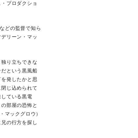
ス・プロダクショ
)などの監督で知ら
マデリーン・マッ
く独り立ちできな
ンだという黒風船
言を発したかと思
に閉じ込められて
線している黒電
この部屋の恐怖と
ン・マックグロウ）
に兄の行方を探し