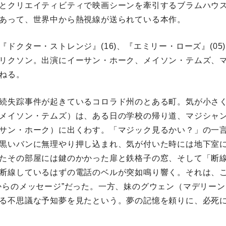
とクリエイティビティで映画シーンを牽引するブラムハウ
あって、世界中から熱視線が送られている本作。
『ドクター・ストレンジ』(16)、『エミリー・ローズ』(05
リクソン。出演にイーサン・ホーク、メイソン・テムズ、
ねる。
続失踪事件が起きているコロラド州のとある町。気が小さ
メイソン・テムズ）は、ある日の学校の帰り道、マジシャ
サン・ホーク）に出くわす。「マジック見るかい？」の一
黒いバンに無理やり押し込まれ、気が付いた時には地下室
たその部屋には鍵のかかった扉と鉄格子の窓、そして「断
断線しているはずの電話のベルが突如鳴り響く。それは、
からのメッセージ”だった。一方、妹のグウェン（マデリー
る不思議な予知夢を見たという。夢の記憶を頼りに、必死