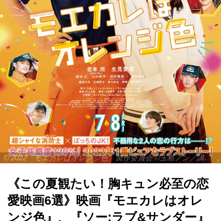
© 2022「モエカレはオレンジ色」製作委員会 ©玉島ノン／講談社
《この夏観たい！胸キュン必至の恋
愛映画6選》映画『モエカレはオレ
ンジ色』、『ソー:ラブ&サンダー』