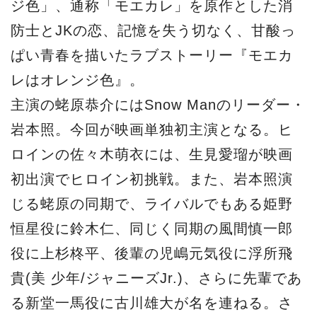
ジ色」、通称「モエカレ」を原作とした消
防士とJKの恋、記憶を失う切なく、甘酸っ
ぱい青春を描いたラブストーリー『モエカ
レはオレンジ色』。
主演の蛯原恭介にはSnow Manのリーダー・
岩本照。今回が映画単独初主演となる。ヒ
ロインの佐々木萌衣には、生見愛瑠が映画
初出演でヒロイン初挑戦。また、岩本照演
じる蛯原の同期で、ライバルでもある姫野
恒星役に鈴木仁、同じく同期の風間慎一郎
役に上杉柊平、後輩の児嶋元気役に浮所飛
貴(美 少年/ジャニーズJr.)、さらに先輩であ
る新堂一馬役に古川雄大が名を連ねる。さ