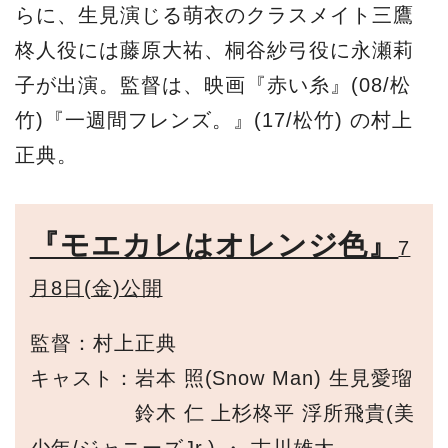
らに、生見演じる萌衣のクラスメイト三鷹
柊人役には藤原大祐、桐谷紗弓役に永瀬莉
子が出演。監督は、映画『赤い糸』(08/松
竹)『一週間フレンズ。』(17/松竹) の村上
正典。
『モエカレはオレンジ色』
7
月8日(金)公開
監督：村上正典
キャスト：岩本 照(Snow Man) 生見愛瑠
鈴木 仁 上杉柊平 浮所飛貴(美
少年/ジャニーズJr.) ・ 古川雄大