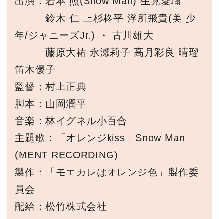
出演：岩本 照(Snow Man) 生見愛瑠
鈴木 仁 上杉柊平 浮所飛貴(美 少
年/ジャニーズJr.) ・ 古川雄大
藤原大祐 永瀬莉子 高月彩良 晴瑠
笛木優子
監督：村上正典
脚本：山岡潤平
音楽：林イグネル小百合
主題歌：「オレンジkiss」Snow Man
(MENT RECORDING)
製作：「モエカレはオレンジ色」製作委
員会
配給：松竹株式会社