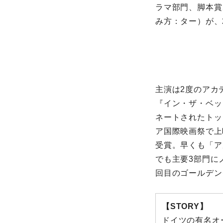
ラマ部門、脚本賞
み方：ター）が、
主演は2度のアカ
『イン・ザ・ベッ
ネートされたトッ
ア国際映画祭で上
受賞。早くも「ア
でも主要3部門に
回目のゴールデン
【STORY】
ドイツの有名オ