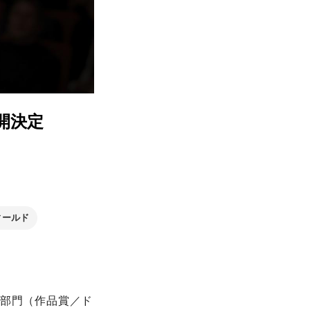
開決定
ィールド
3部門（作品賞／ド