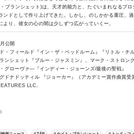
ト・ブランシェット)は、天才的能⼒と、たぐいまれなるプロ
ランドとして作り上げてきた。しかし、のしかかる重圧、
により、彼⼥の⼼の闇は少しずつ広がっていくー。
5月公開
ド・フィールド『イン・ザ・ベッドルーム』『リトル・チ
ランシェット『ブルー・ジャスミン』、マーク・ストロン
・グローヴァ―『インディー・ジョーンズ/最後の聖戦』
グドナドッティル 『ジョーカー』（アカデミー賞作曲賞受
FEATURES LLC.
3
新映画ニュース
TÁR
ケイト・ブランシェット
トッド・フ