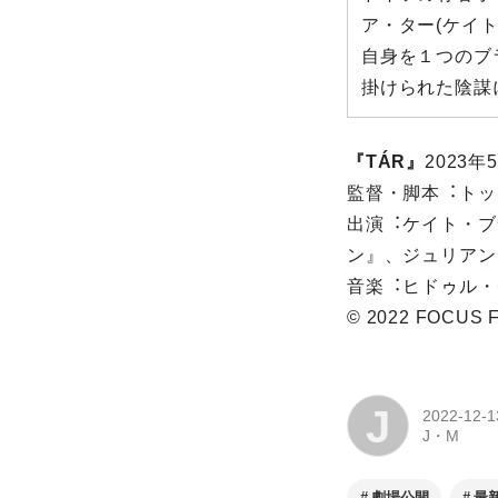
ア・ター(ケイ
⾃⾝を１つのブ
掛けられた陰謀
『TÁR』
2023年
監督・脚本︓トッ
出演︓ケイト・ブ
ン』、ジュリアン
⾳楽︓ヒドゥル・
© 2022 FOCUS 
J
2022-12-1
J・M
劇場公開
最