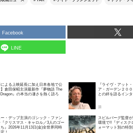
Facebook
LINE
評による上映延長に加え日本各地で公
『ライヴ・アット・
】倉田保昭主演最新作『夢物語 The
ア・ガーデン２００
ing Dragon』の本当の凄さを熱く語ろ
との絆を語るインタ
源
ニー・デップ主演のゴシック・ファン
スピルバーグ監督が
ー『クリスマス・キャロル／3人のゴー
環境で!!『ディス
ち』2026年11月13日(金)全世界同時
ォーマット別の特別
決定！