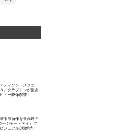
マディソン・スクエ
８』クラプトンが盟友
ビュー映像解禁！
贈る最新作を最高峰の
クロージャー・デイ』フ
ビジュアル2種解禁！