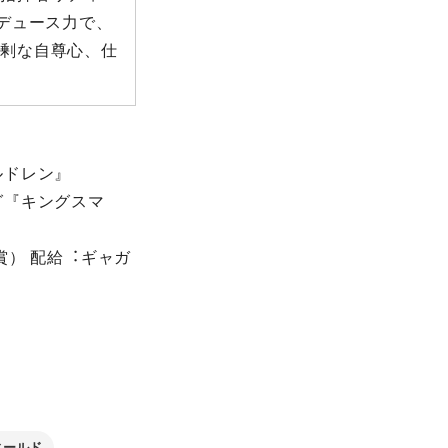
デュース⼒で、
過剰な⾃尊⼼、仕
ルドレン』
グ『キングスマ
賞） 配給︓ギャガ
ィールド