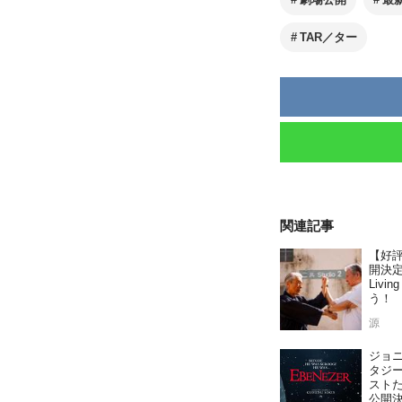
TAR／ター
関連記事
【好
開決定
Liv
う！
源
ジョ
タジ
ストた
公開