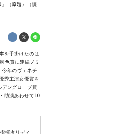
R』（原題）（読
本を手掛けたのは
賞脚色賞に連続ノミ
、今年のヴェネチ
優秀主演女優賞を
ルデングローブ賞
・助演あわせて10
た指揮者リディ