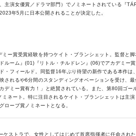
、主演女優賞／ドラマ部門）でノミネートされている『TÁ
2023年5月に日本公開されることが決定した。
デミー賞受賞経験を持つケイト・ブランシェット。監督と脚
ドルーム』(01)『リトル・チルドレン』(06)でアカデミー
ド・フィールド。同監督16年ぶり待望の新作である本作は
映されるや6分間のスタンディングオベーションを受け、最
カデミー賞有力！」と絶賛されている。また、第80回ゴー
ノミネート。特に注目されるケイト・ブランシェットは主演
グローブ賞ノミネートとなる。
ーケストラで、⼥性としてはじめて⾸席指揮者に任命され