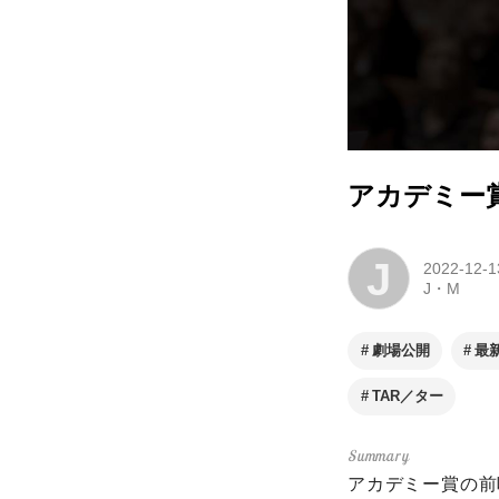
アカデミー賞
J
2022-12-1
J・M
劇場公開
最
TAR／ター
アカデミー賞の前