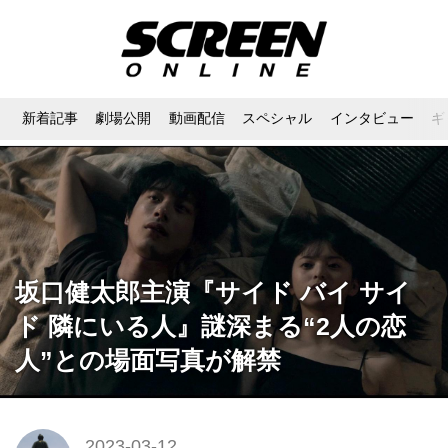
新着記事
劇場公開
動画配信
スペシャル
インタビュー
ギ
坂口健太郎主演『サイド バイ サイ
ド 隣にいる人』謎深まる“2人の恋
人”との場面写真が解禁
2023-03-12