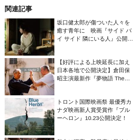
関連記事
坂口健太郎が傷ついた人々を
癒す青年に 映画『サイド バ
イ サイド 隣にいる人』公開決
定
【好評による上映延長に加え
日本各地で公開決定】倉田保
昭主演最新作『夢物語 The
Living Dragon』の本当の凄さ
を熱く語ろう！
トロント国際映画祭 最優秀カ
ナダ映画新人賞受賞作『ブル
ーヘロン』10.23公開決定！