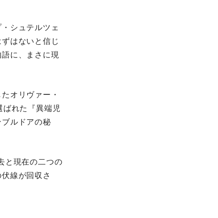
プ・シュテルツェ
はずはないと信じ
物語に、まさに現
じたオリヴァー・
選ばれた『異端児
ンブルドアの秘
去と現在の二つの
の伏線が回収さ