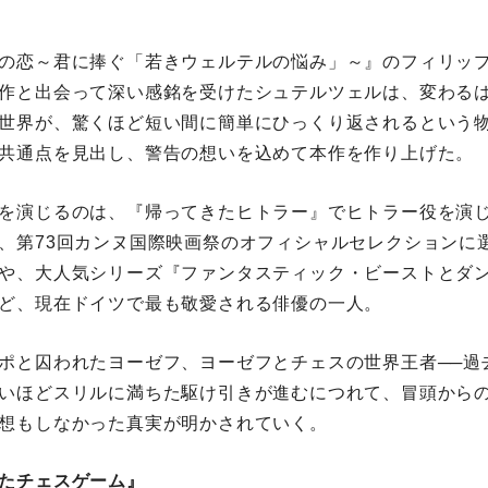
の恋～君に捧ぐ「若きウェルテルの悩み」～』のフィリッ
作と出会って深い感銘を受けたシュテルツェルは、変わる
世界が、驚くほど短い間に簡単にひっくり返されるという
共通点を見出し、警告の想いを込めて本作を作り上げた。
を演じるのは、『帰ってきたヒトラー』でヒトラー役を演
、第73回カンヌ国際映画祭のオフィシャルセレクションに
や、大人気シリーズ『ファンタスティック・ビーストとダ
ど、現在ドイツで最も敬愛される俳優の一人。
ポと囚われたヨーゼフ、ヨーゼフとチェスの世界王者──過
いほどスリルに満ちた駆け引きが進むにつれて、冒頭から
想もしなかった真実が明かされていく。
たチェスゲーム』