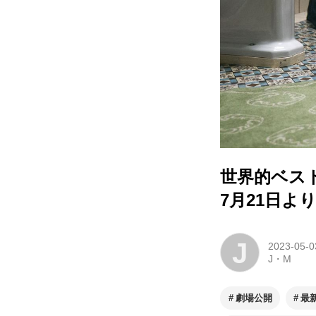
世界的ベス
7月21日よ
J
2023-05-0
J・M
劇場公開
最