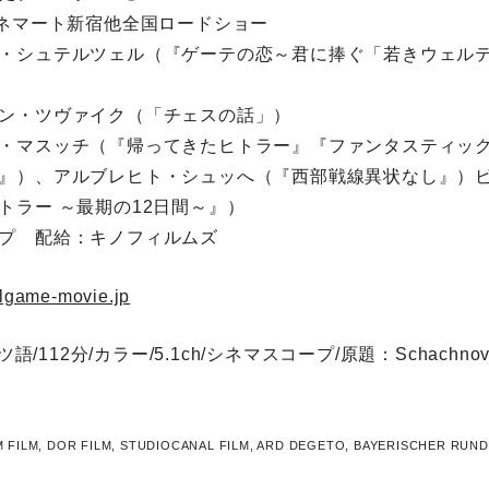
シネマート新宿他全国ロードショー
・シュテルツェル（『ゲーテの恋～君に捧ぐ「若きウェル
ン・ツヴァイク（「チェスの話」）
・マスッチ（『帰ってきたヒトラー』『ファンタスティッ
』）、アルブレヒト・シュッへ（『西部戦線異状なし』）
トラー ～最期の12日間～』）
ープ 配給：キノフィルムズ
lgame-movie.jp
ツ語/112分/カラー/5.1ch/シネマスコープ/原題：Schachnove
 FILM, DOR FILM, STUDIOCANAL FILM, ARD DEGETO, BAYERISCHER RUN