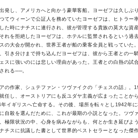
出発し、アメリカへと向かう豪華客船。ヨーゼフは久しぶ
つてウィーンで公証人を務めていたヨーゼフは、ヒトラー
した時にナチスに連行され、彼が管理する貴族の莫大な資
それを拒絶したヨーゼフは、ホテルに監禁されるという過
スの大会が開かれ、世界王者が船の乗客全員と戦っていた
、引き分けまで持ち込んだヨーゼフは、彼から王者との一
ェスに強いのには悲しい理由があった。王者との白熱の試
される──。
アの作家、シュテファン・ツヴァイクの「チェスの話」。19
就任し、オーストリアにも反ユダヤ主義が広まったことか
34年イギリスへ亡命する。その後、場所を転々とし1942年
に自殺を選んだために、これが最期の小説となった。ツヴ
、極限状況の中、心身を病みながらも、何とか生き延びよ
ナチスに抗議した書として世界的ベストセラーとなった傑