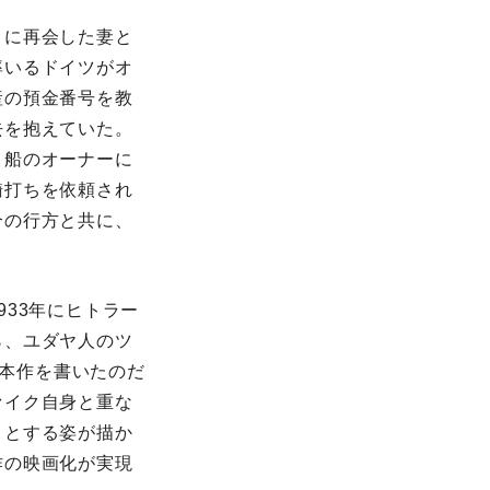
りに再会した妻と
率いるドイツがオ
産の預金番号を教
去を抱えていた。
。船のオーナーに
騎打ちを依頼され
合の行方と共に、
33年にヒトラー
ら、ユダヤ人のツ
に本作を書いたのだ
ァイク自身と重な
うとする姿が描か
作の映画化が実現