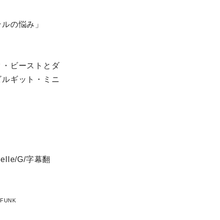
テルの悩み」
ク・ビーストとダ
ビルギット・ミニ
lle/G/字幕翻
DFUNK