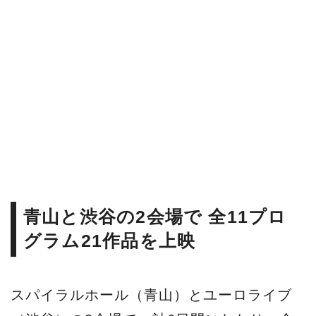
青山と渋谷の2会場で 全11プロ
グラム21作品を上映
スパイラルホール（青山）とユーロライブ
（渋谷）の2会場で、計6日間にわたり、全
11プログラム21作品を上映する。21作品の
うち11作品が日本初上映（ジャパン・プレ
ミア）であり、本映画祭でしか観ることの
できない貴重な作品も多い。
今年の幕開けとなるオープニング作品は、
釜山国際映画祭やサンフランシスコ国際映
画祭にも出品された韓国映画『孔雀』。家