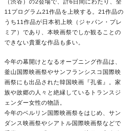
族や故郷の人々と絶縁しているトランスジ
ェンダー女性の物語。
今年のベルリン国際映画祭をはじめ、サン
ダンス映画祭やシアトル国際映画祭などで
受賞つづきの『マット』にも注目！主人公
の運のない24時間を描いた閉塞感のある映
像に加え、主人公のトランスジェンダー男
性を演じる新星リオ・メヒエルに釘づけに
なること必至！
デンマークから届いたレズビアン映画『ヴ
ィーナス・エフェクト』は、美しい自然の
中でさまざまな形の人間関係や愛、家族を
描いた北欧発のドラマ。