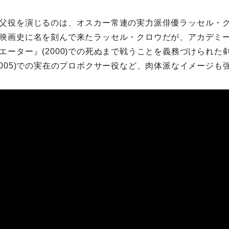
父役を演じるのは、オスカー常連の実力派俳優ラッセル・
映画史に名を刻んで来たラッセル・クロウだが、アカデミ
エーター』(2000)での死ぬまで戦うことを義務づけられた
2005)での実在のプロボクサー役など、肉体派なイメージも