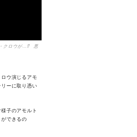
・クロウが…⁉ 悪
クロウ演じるアモ
ンリーに取り憑い
む様子のアモルト
とができるの