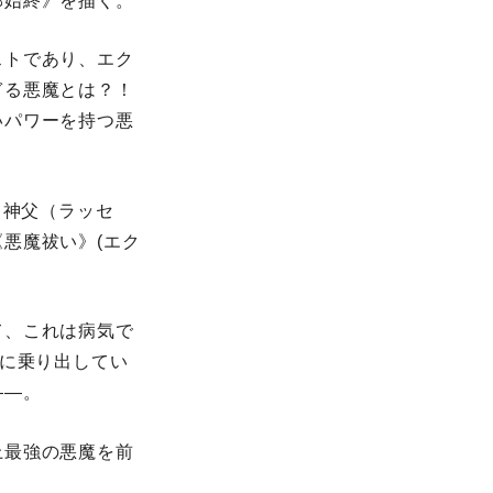
部始終》を描く。
ストであり、エク
ぎる悪魔とは？！
いパワーを持つ悪
ト神父（ラッセ
悪魔祓い》(エク
て、これは病気で
査に乗り出してい
――。
上最強の悪魔を前