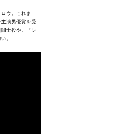
クロウ。これま
ー主演男優賞を受
剣闘士役や、『シ
強い。