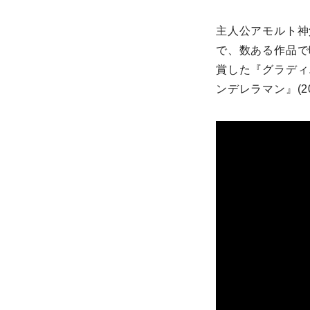
主人公アモルト神
で、数ある作品で
賞した『グラディ
ンデレラマン』(