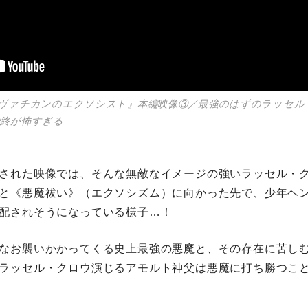
ヴァチカンのエクソシスト』本編映像③／最強のはずのラッセル
始終が怖すぎる
された映像では、そんな無敵なイメージの強いラッセル・
と《悪魔祓い》（エクソシズム）に向かった先で、少年ヘ
配されそうになっている様子…！
なお襲いかかってくる史上最強の悪魔と、その存在に苦し
ラッセル・クロウ演じるアモルト神父は悪魔に打ち勝つこ