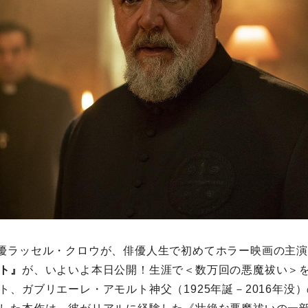
優ラッセル・クロウが、俳優人生で初めてホラー映画の主
ト』
が、いよいよ本日公開！生涯で＜数万回の悪魔祓い＞
ト、ガブリエーレ・アモルト神父（1925年誕－2016年没