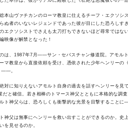
した本作は、彼がリアルに経験した《壮絶な悪魔祓いの一
総本山ヴァチカンのローマ教皇に仕えるチーフ・エクソシ
らぬ者のいないレジェンドであった彼が目にした恐ろしす
のエクソシストでさえも太刀打ちできないほど尋常ではな
編映像が解禁となった！
のは、1987年7月――サン・セバスチャン修道院。アモル
ーマ教皇から直接依頼を受け、憑依された少年ヘンリーの《
う――。
絶対に知りえないアモルト自身の過去を話すヘンリーを見
仕業だと確信。若き相棒のトマース神父とともに本格的な調
ルト神父らは、恐ろしくも衝撃的な光景を目撃することに
ト神父は無事にヘンリーを救い出すことができるのか。史
いを見せるのか。