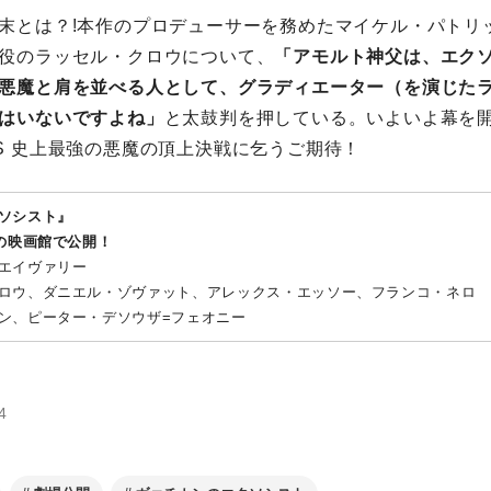
末とは？!本作のプロデューサーを務めたマイケル・パトリ
役のラッセル・クロウについて、
「アモルト神父は、エク
悪魔と肩を並べる人として、グラディエーター（を演じた
はいないですよね」
と太鼓判を押している。いよいよ幕を
S 史上最強の悪魔の頂上決戦に乞うご期待！
ソシスト』
国の映画館で公開！
エイヴァリー
ロウ、ダニエル・ゾヴァット、アレックス・エッソー、フランコ・ネロ
ン、ピーター・デソウザ=フェオニー
4