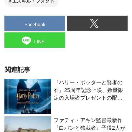
エスキル・フォクト
Facebook
LINE
関連記事
『ハリー・ポッターと賢者の
石』25周年記念上映、数量限
定の入場者プレゼントの配布
が決定
ファティ・アキン監督最新作
『白パンと独裁者』子役2人が