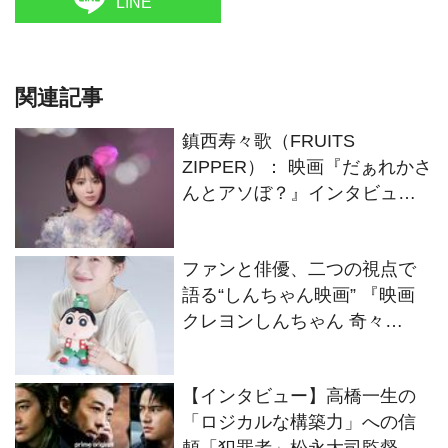
LINE
関連記事
鎮西寿々歌（FRUITS
ZIPPER）： 映画『だぁれかさ
んとアソぼ？』インタビュー
“お芝居が本当に楽しい”って、
やり終えた今もすごく思って
ファンと俳優、二つの視点で
います
語る“しんちゃん映画” 『映画
クレヨンしんちゃん 奇々
怪々！オラの妖怪バケ～ショ
ン』伊藤沙莉インタビュー
【インタビュー】高橋一生の
「ロジカルな構築力」への信