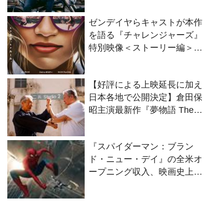
ゼンデイヤらキャストが本作
を語る『チャレンジャーズ』
特別映像＜ストーリー編＞解
禁
【好評による上映延長に加え
日本各地で公開決定】倉田保
昭主演最新作『夢物語 The
Living Dragon』の本当の凄さ
を熱く語ろう！
『スパイダーマン：ブラン
ド・ニュー・デイ』の全米オ
ープニング収入、映画史上歴
代No.1に！