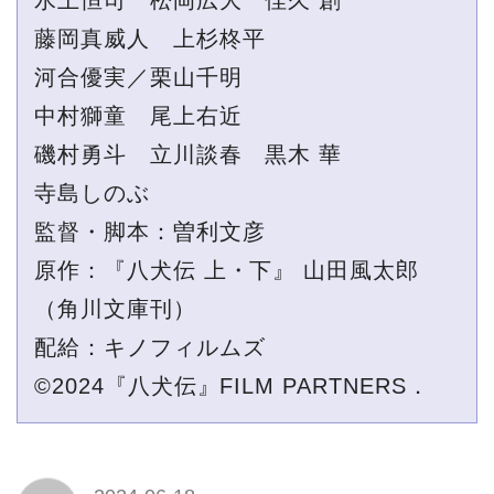
藤岡真威人 上杉柊平
河合優実／栗山千明
中村獅童 尾上右近
磯村勇斗 立川談春 黒木 華
寺島しのぶ
監督・脚本：曽利文彦
原作：『八犬伝 上・下』 山田風太郎
（角川文庫刊）
配給：キノフィルムズ
©2024『八犬伝』FILM PARTNERS．