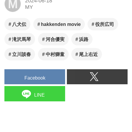
M
2024-06-18
MY
八犬伝
hakkenden movie
役所広司
滝沢馬琴
河合優実
浜路
立川談春
中村獅童
尾上右近
Facebook
LINE