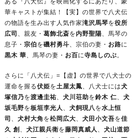
ある『八犬伝』を映画化するにあたり、豪
華キャストが集結！【実】の世界で八犬伝
の物語を生み出す人気作家
滝沢馬琴
を
役所
広司
、親友・
葛飾北斎
を
内野聖陽
、馬琴の
息子・
宗伯
を
磯村勇斗
、宗伯の妻・
お路
に
黒木 華
、馬琴の妻・
お百
に
寺島しのぶ
。
さらに「八犬伝」=【虚】の世界で八犬士の
運命を握る
伏姫
を
土屋太鳳
、八犬士には
犬
塚信乃
を
渡邊圭祐
、
犬川荘助
を
鈴木 仁
、
犬
坂毛野
を
板垣李光人
、
犬飼現八
を
水上恒
司
、
犬村大角
を
松岡広大
、
犬田小文吾
を
佳
久 創
、
犬江親兵衛
を
藤岡真威人
、
犬山道節