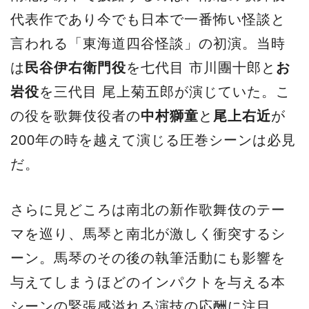
代表作であり今でも日本で一番怖い怪談と
言われる「東海道四谷怪談」の初演。当時
は
民谷伊右衛門役
を七代目 市川團十郎と
お
岩役
を三代目 尾上菊五郎が演じていた。こ
の役を歌舞伎役者の
中村獅童
と
尾上右近
が
200年の時を越えて演じる圧巻シーンは必見
だ。
さらに見どころは南北の新作歌舞伎のテー
マを巡り、馬琴と南北が激しく衝突するシ
ーン。馬琴のその後の執筆活動にも影響を
与えてしまうほどのインパクトを与える本
シーンの緊張感溢れる演技の応酬に注目