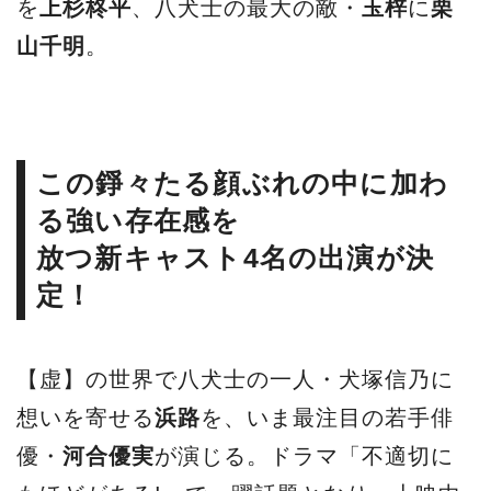
を
上杉柊平
、八犬士の最大の敵・
玉梓
に
栗
山千明
。
この錚々たる顔ぶれの中に加わ
る強い存在感を
放つ新キャスト4名の出演が決
定！
【虚】の世界で八犬士の一人・犬塚信乃に
想いを寄せる
浜路
を、いま最注目の若手俳
優・
河合優実
が演じる。ドラマ「不適切に