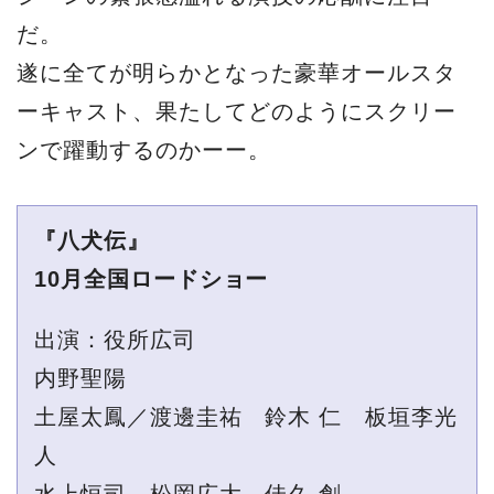
だ。
遂に全てが明らかとなった豪華オールスタ
ーキャスト、果たしてどのようにスクリー
ンで躍動するのかーー。
『八犬伝』
10月全国ロードショー
出演：役所広司
内野聖陽
土屋太鳳／渡邊圭祐 鈴木 仁 板垣李光
人
水上恒司 松岡広大 佳久 創