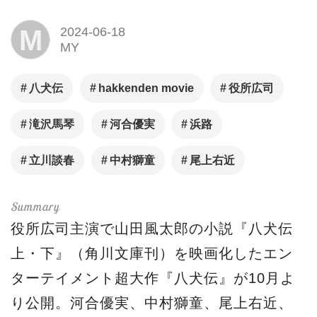
M
2024-06-18
MY
八犬伝
hakkenden movie
役所広司
滝沢馬琴
河合優実
浜路
立川談春
中村獅童
尾上右近
役所広司主演で山田風太郎の小説『八犬伝
上・下』（角川文庫刊）を映画化したエン
ターテイメント超大作『八犬伝』が10月よ
り公開。河合優実、中村獅童、尾上右近、