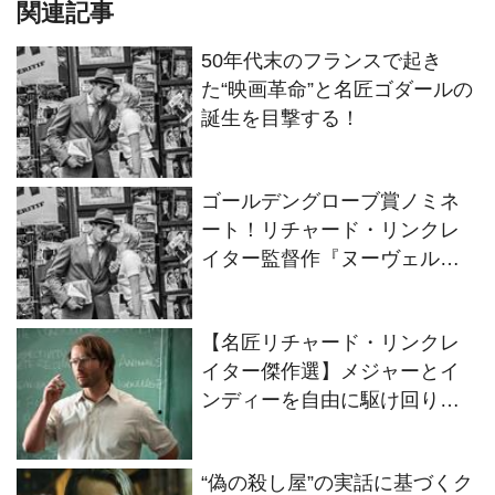
関連記事
50年代末のフランスで起き
た“映画革命”と名匠ゴダールの
誕生を目撃する！
ゴールデングローブ賞ノミネ
ート！リチャード・リンクレ
イター監督作『ヌーヴェルヴ
ァーグ』2026年7月公開決定
【名匠リチャード・リンクレ
イター傑作選】メジャーとイ
ンディーを自由に駆け回り、
ジャンルにも囚われない4作品
“偽の殺し屋”の実話に基づくク