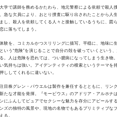
大学で講師を務めるかたわら、地元警察による依頼で殺人
、急な欠員により、おとり捜査に駆り出されたことから人
まし、殺人を依頼してくる人々と接触しているうちに、図
恋に落ちてしまう。
体験を、コミカルかつスリリングに描写。平穏に、地味に
という“危険”を演じることで自分の殻を破っていくという
る。人は危険を恐れては、つい臆病になってしまう生き物
い気持ちは強い。アイデンティティの模索というテーマを
押ししてくれるに違いない。
注目株グレン・パウエルは製作を兼任するとともに、リン
新たな才能を発揮。『モービウス』のアドリア・アルホナ
ンにふんしてピュアでセクシーな魅力を存分にアピールす
ンズの独特の風景や、現地の名物でもあるプリミティブな
える。