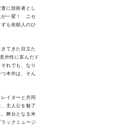
捜査に技術者とし
生が一変！ ニセ
らずも依頼人のひ
生きてきた目立た
、意外性に富んだド
。それでも、なり
持つ本作は、そん
クレイターと共同
は、主人公を魅了
る。舞台となる米
ブラックミュージ