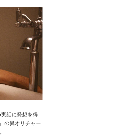
の実話に発想を得
』の異才リチャー
。