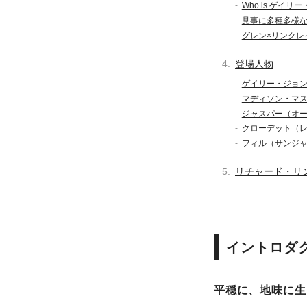
Who is ゲイリ
見事に多種多様
グレン×リンクレ
登場人物
ゲイリー・ジョ
マディソン・マ
ジャスパー（オ
クローデット（
フィル（サンジ
リチャード・リ
イントロダ
平穏に、地味に生