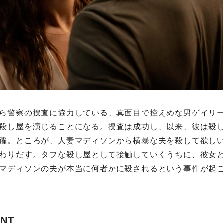
ら警察の捜査に協力している、真面目で控えめな男ゲイリ
殺し屋を演じることになる。捜査は成功し、以来、彼は殺
躍。ところが、人妻マディソンから横暴な夫を殺して欲し
わりだす。タフな殺し屋として接触していくうちに、彼女
マディソンの夫が本当に何者かに殺されるという事件が起
INT