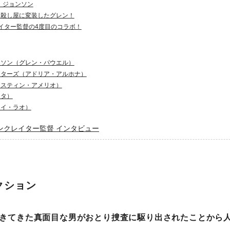
ー・ジョンソン
な殺し屋に変装したグレン！
イター監督の4度目のコラボ！
ンソン（グレン・パウエル）
スターズ（アドリア・アルホナ）
ースティン・アメリオ）
レタ）
ャイ・ラオ）
ンクレイター監督 インタビュー
クション
きてきた真面目な男がおとり捜査に駆り出されたことから