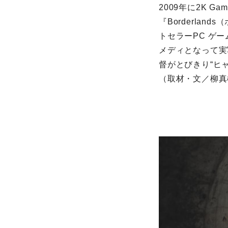
2009年に2K 
『Borderla
トセラーPC ゲ
メディとなって実
督がとびきり“ヒ
（取材・文／柳真