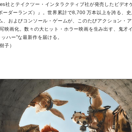
Games社とテイクツー・インタラクティブ社が発売したビデオ
nds（ボーダーランズ）』。世界累計で8,700 万本以上を誇る
ーム、およびコンソール・ゲームが、このたびアクション・
写映画化。数々の⼤ヒット・ホラー映画を⽣み出す、⻤才
ャッハー”な最新作を届ける。
樹子）