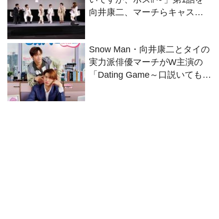
向井康二、マーチらキャスト
がお客様と客席で一緒に鑑賞
Snow Man・向井康二とタイの
実力派俳優マーチがW主演の
「Dating Game～口説いてもい
いですか、ボス⁉～」Leminoに
て日本独占配信決定!!