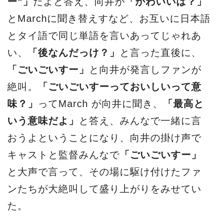
ー”」
だよと答え、向井が
「かわいいは？」
とMarchに聞き替えすなど、お互いに日本語
とタイ語で同じ単語を言いあってじゃれあ
い、
「後なんだっけ？」
と言った直後に、
「ごいごいすー」
と向井が発言しファンが
絶叫。
「ごいごいすーっておいしいって意
味？」
ってMarch が向井に聞き、
「最高と
いう意味だよ」
と答え、みんなで一緒に言
おうよということになり、向井の掛け声で
キャストと監督みんなで
「ごいごいすー」
と大声で言って、その場に駆け付けたファ
ンたちが大絶叫して盛り上がりをみせてい
た。