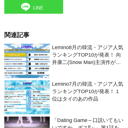
LINE
関連記事
Lemino8月の韓流・アジア人気
ランキングTOP10が発表！ 向
井康二(Snow Man)主演作が2
カ月連続1位を獲得
Lemino7月の韓流・アジア人気
ランキングTOP10が発表！ 1
位はタイのあの作品
「Dating Game～口説いてもい
いですか、ボス⁉～」第1話を