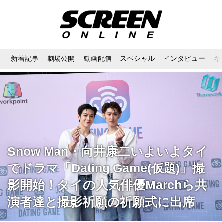
新着記事
劇場公開
動画配信
スペシャル
インタビュー
ギ
Snow Man・向井康二いよいよタイ
でドラマ「Dating Game(仮題)」撮
影開始！タイの人気俳優Marchら共
演者達と撮影祈願の祈願式に出席