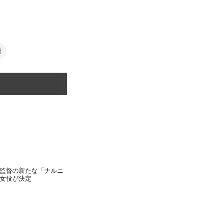
語
監督の新たな「ナルニ
女役が決定