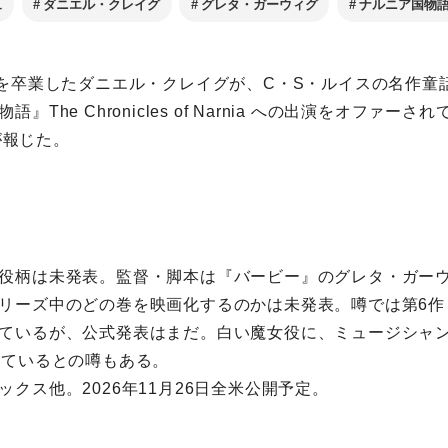
ュ
ダニエル・クレイグ
グレタ・ガーウィグ
ナルニア国物
ズを卒業したダニエル・クレイグが、C・S・ルイスの名作童
』The Chronicles of Narnia への出演をオファー
eが報じた。
役柄は未発表。監督・脚本は『バービー』のグレタ・ガー
リーズ中のどの巻を映画化するのかは未発表。噂では第6作
ているが、公式発表はまだ。白い魔女役に、ミュージシャ
っているとの噂もある。
クス他。2026年11月26日全米公開予定。