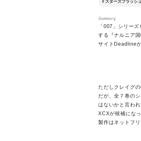
スターズフラッシ
「007」シリー
する『ナルニア国物語
サイトDeadlin
ただしクレイグの
だが、全７巻のシ
はないかと言われ
XCXが候補にな
製作はネットフリッ