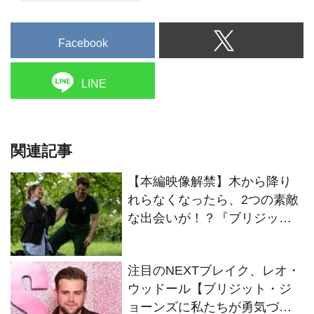
Facebook
LINE
関連記事
【本編映像解禁】木から降り
れらなくなったら、2つの素敵
な出会いが！？『ブリジッ
ト・ジョーンズの日記 サイテ
ー最高な私の今』
注目のNEXTブレイク、レオ・
ウッドール【ブリジット・ジ
ョーンズに私たちが勇気づけ