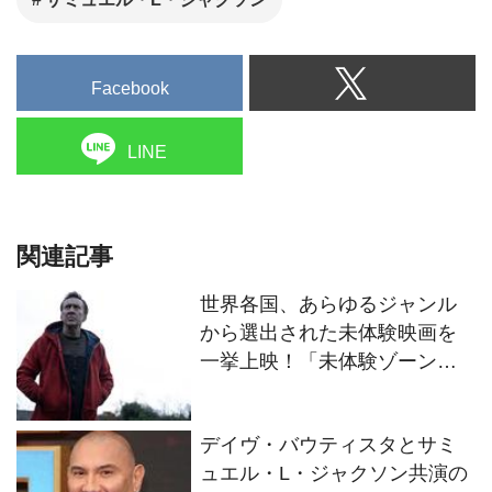
サミュエル・L・ジャクソン
Facebook
LINE
関連記事
世界各国、あらゆるジャンル
から選出された未体験映画を
一挙上映！「未体験ゾーンの
映画たち2025」2025年1月3日
より開催 !
デイヴ・バウティスタとサミ
ュエル・L・ジャクソン共演の