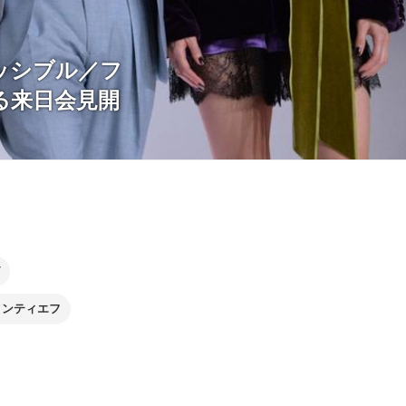
ッシブル／フ
る来日会見開
メンティエフ