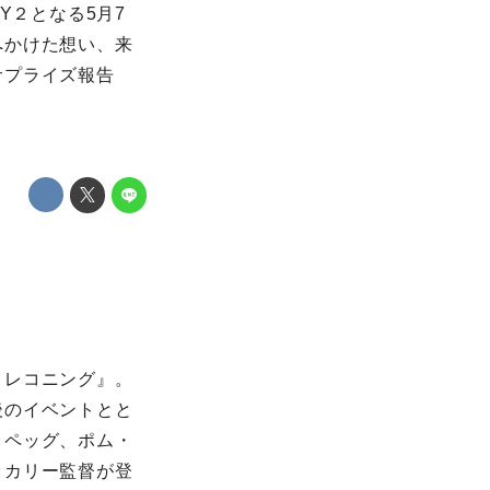
Y２となる5月7
へかけた想い、来
サプライズ報告
・レコニング』。
後のイベントとと
・ペッグ、ポム・
ッカリー監督が登