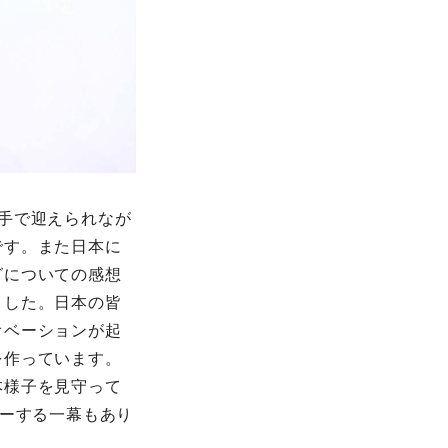
手で迎えられなが
です。また日本に
グについての感想
ました。日本の皆
オベーションが起
を作っています。
本様子を見守って
ャーする一幕もあり