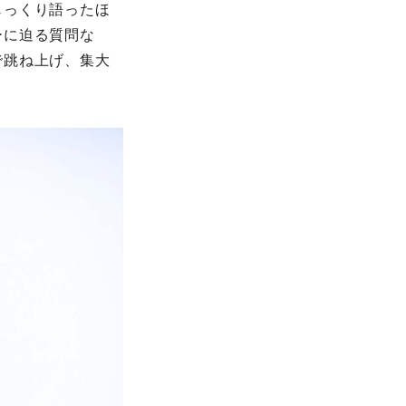
じっくり語ったほ
ーに迫る質問な
で跳ね上げ、集大