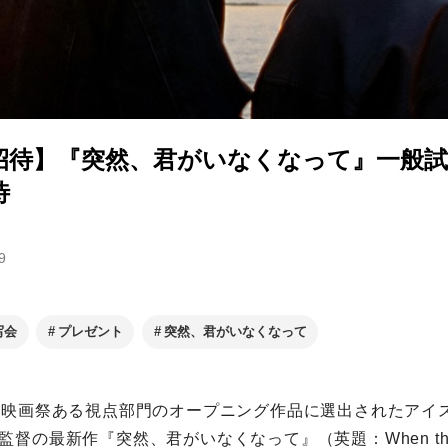
招待】『突然、君がいなくなって』一般試写
待
9
写会
プレゼント
突然、君がいなくなって
際映画祭ある視点部門のオープニング作品に選出されたアイ
の最新作『突然、君がいなくなって』（英題：When the Lig