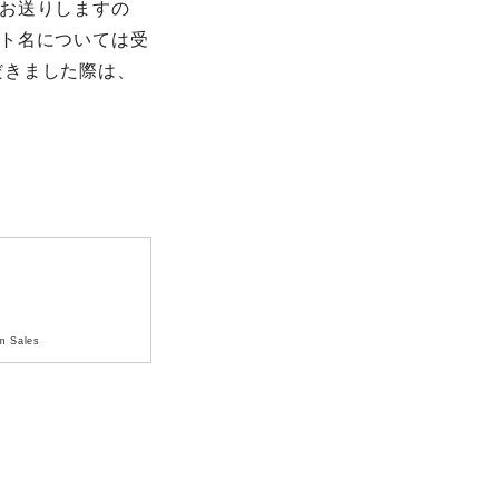
お送りしますの
ト名については受
だきました際は、
m Sales