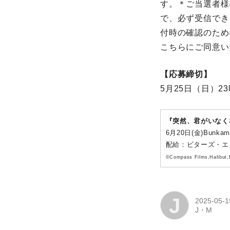
す。＊ご当選者様
で、必ず受信でき
付時の確認のため
こちらにご同意い
【応募締切】
5月25日（日）2
『突然、君がいなく
6月20日(金)Bun
配給：ビターズ・エ
©Compass Films,Halibut,R
J
2025-05-1
J・M