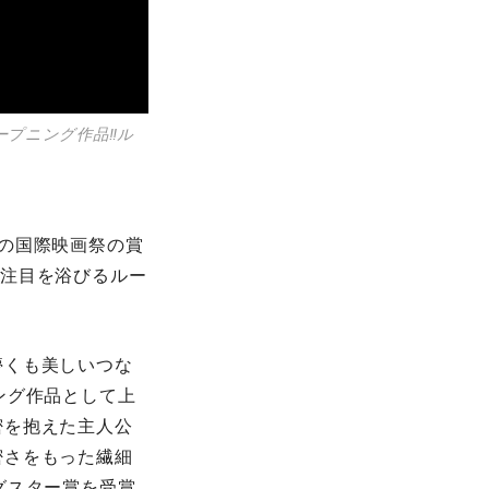
ープニング作品‼ル
の国際映画祭の賞
に注目を浴びるルー
儚くも美しいつな
ング作品として上
密を抱えた主人公
密さをもった繊細
グスター賞を受賞