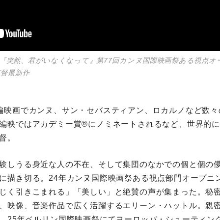
公開『突然、君がいなくなって』第77回カンヌ国際映画祭ある視点オ
督最新作
編映画でカンヌ、サン・セバスティアン、ロカルノなど数々
編映ではアカデミー賞®にノミネートされるなど、世界的
督。
験しうる身近な人の不在、そして集団のなかでの個と個の
に描き切る。24年カンヌ国際映画祭ある視点部門オープニ
じく引きこまれる」「美しい」と絶賛の声が集まった。秘
、映像、音楽作品で広く活躍するエリーン・ハットル。親
、25年ベルリン国際映画祭にてヨーロッパ・シューティン