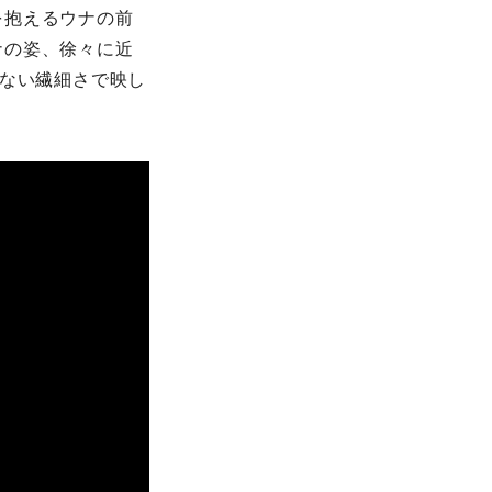
を抱えるウナの前
ナの姿、徐々に近
てない繊細さで映し