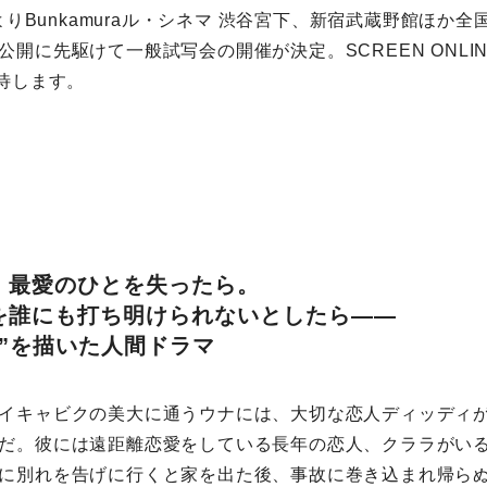
)よりBunkamuraル・シネマ 渋谷宮下、新宿武蔵野館ほか
公開に先駆けて一般試写会の開催が決定。SCREEN ONLI
招待します。
、最愛のひとを失ったら。
を誰にも打ち明けられないとしたら――
ま”を描いた人間ドラマ
イキャビクの美大に通うウナには、大切な恋人ディッディ
だ。彼には遠距離恋愛をしている長年の恋人、クララがい
に別れを告げに行くと家を出た後、事故に巻き込まれ帰ら