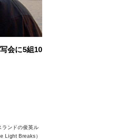
会に5組10
スランドの俊英ル
ht Breaks）