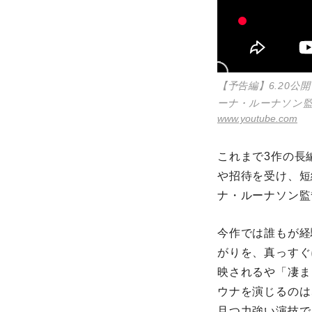
【予告編】6.20
ーナ・ルーナソン監
www.youtube.com
これまで3作の長
や招待を受け、短
ナ・ルーナソン監
今作では誰もが経
がりを、真っすぐ
映されるや「凄ま
ウナを演じるのは
且つ力強い演技で