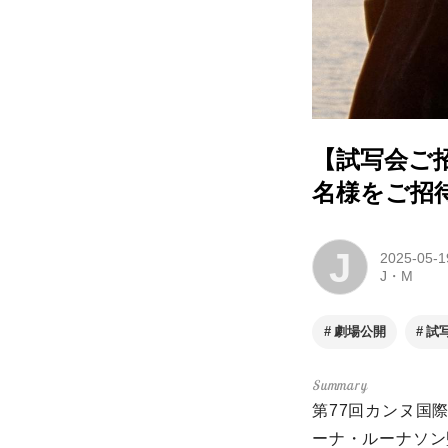
【試写会ご
名様をご招
J
2025-05-1
J・M
劇場公開
試
第77回カンヌ国
ーナ・ルーナソン監督