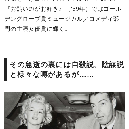
『お熱いのがお好き』（‘59年）ではゴール
デングローブ賞ミュージカル／コメディ部
門の主演女優賞に輝く。
その急逝の裏には自殺説、陰謀説
と様々な噂があるが……