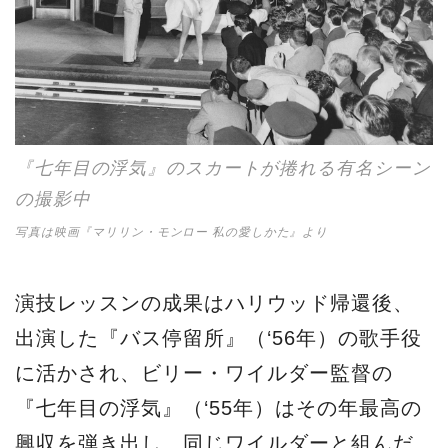
『七年目の浮気』のスカートが捲れる有名シーン
の撮影中
写真は映画『マリリン・モンロー 私の愛しかた』より
演技レッスンの成果はハリウッド帰還後、
出演した『バス停留所』（‘56年）の歌手役
に活かされ、ビリー・ワイルダー監督の
『七年目の浮気』（‘55年）はその年最高の
興収を弾き出し、同じワイルダーと組んだ