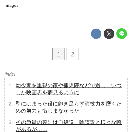
Images
1
2
幼少期を里親の家や孤児院などで過し、いつ
しか映画界を夢見るように
型にはまった役に飽き足らず演技力を磨くた
めの努力も惜しまなかった
その急逝の裏には自殺説、陰謀説と様々な噂
があるが……