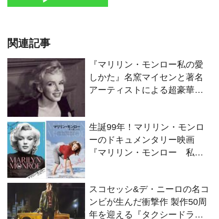
関連記事
『マリリン・モンロー私の愛
しかた』名窯マイセンと著名
アーティストによる超豪華コ
ラボマグ プレゼントキャンペ
ーン決定
生誕99年！マリリン・モンロ
ーのドキュメンタリー映画
『マリリン・モンロー 私の
愛しかた』邦題＆公開決定
スコセッシ&デ・ニーロの名コ
ンビが生んだ衝撃作 製作50周
年を迎える『タクシードライ