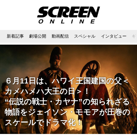
新着記事
劇場公開
動画配信
スペシャル
インタビュー
ギ
６月11日は、ハワイ王国建国の父＜
カメハメハ大王の日＞！
“伝説の戦士・カヤナ”の知られざる
物語をジェイソン・モモアが圧巻の
スケールでドラマ化！