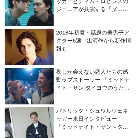
ッガーとティム・ロビンズの
ジュニアが共演する『ダニエ
ル』日本公開決定！
2018年初夏・話題の美男子ア
クター6選！出演作から新作情
報も
夜しか会えない恋人たちの感
動ラブストーリー 「ミッドナ
イト・サン タイヨウのうた」5
月11日公開
パトリック・シュワルツェネ
ッガー来日インタビュー
「ミッドナイト・サン～タイ
ヨウのうた」