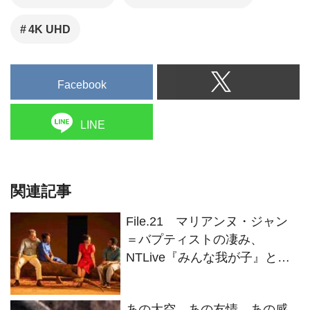
4K UHD
Facebook
LINE
関連記事
File.21 マリアンヌ・ジャン
＝バプティストの凄み、
NTLive『みんな我が子』とブ
ルーレイ作品 【連載 大森さわ
この”英国・映画人Ｆile”】
あの大空、あの友情、あの感