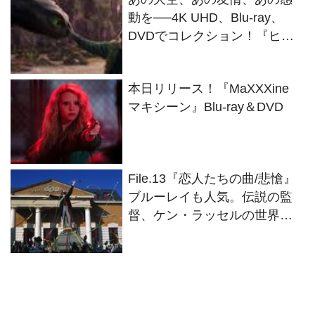
動を──4K UHD、Blu-ray、
DVDでコレクション！『ヒッ
クとドラゴン』
本日リリース！『MaXXXine
マキシーン』Blu-ray＆DVD
File.13『恋人たちの曲/悲愴』
ブルーレイも人気。伝説の監
督、ケン・ラッセルの世界
Part２（全2回）【連載：大森
さわこの“英国・映画人File”】