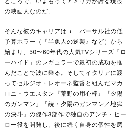
ところで、いまもってアメリカが誇る現役
の映画人なのだ。
そんな彼のキャリアはユニバーサル社の低
予算ホラー（『半魚人の逆襲』など）から
始まり、50〜60年代の人気TVシリーズ「ロ
ーハイド」のレギュラーで最初の成功を掴
んだことで波に乗る。そしてイタリアに渡
ってセルジオ・レオーネ監督と組んだマカ
ロニ・ウエスタン『荒野の用心棒』『夕陽
のガンマン』『続・夕陽のガンマン／地獄
の決斗』の傑作3部作で独自のアンチ・ヒー
ロー役を開発し、後に続く自身の個性を磨