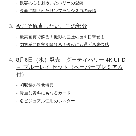
観客の心も射抜いたハリーの愛銃
映画に刻まれたサンフランシスコの表情
今こそ観直したい、この部分
最高画質で蘇る！撮影の巨匠の技を目撃せよ
閉塞感に風穴を開ける！現代にも通ずる爽快感
8月6日（水）発売！ダーティハリー 4K UHD
＋ ブルーレイ セット（ペーパープレミアム
付）
初収録の映像特典
貴重な資料にもなるカード
名ビジュアル使用のポスター