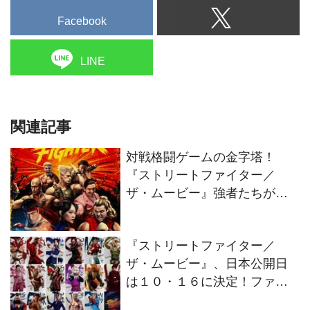
Facebook
LINE
関連記事
対戦格闘ゲームの金字塔！
『ストリートファイター／
ザ・ムービー』強者たちが集
結するティザー映像解禁！
『ストリートファイター／
ザ・ムービー』、日本公開日
は１０・１６に決定！ファイ
ターたちを捉えた映像＆キャ