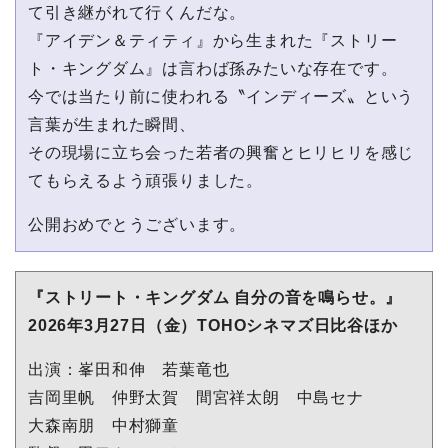
て引き継がれて⾏くんだな。
『アイデン＆ティティ』から⽣まれた『ストリー
ト・キングダム』は⾔わば孫みたいな存在です。
今では当たり前に使われる〝インディーズ〟という
⾔葉が⽣まれた瞬間、
その現場に⽴ち会った若者の興奮とヒリヒリを感じ
てもらえるよう頑張りました。
公開おめでとうございます。
『ストリート・キングダム ⾃分の⾳を鳴らせ。』
2026年3⽉27⽇（⾦）TOHOシネマズ⽇⽐⾕ほか
出演：峯⽥和伸 若葉⻯也
吉岡⾥帆 仲野太賀 間宮祥太朗 中島セナ
⼤森南朋 中村獅童