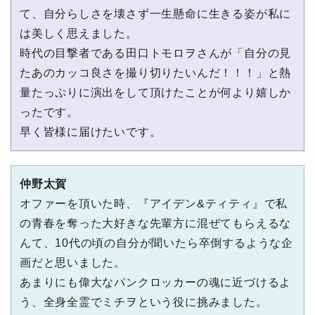
て、⾃分らしさを壊さず⼀⽣懸命に⽣きる姿が私に
は美しく思えました。
時代の⽬撃者である⽥⼝トモロヲさんが「⾃分の⾒
たあのカッコ良さを撮り切りたいんだ！！！」と熱
量たっぷりに演出をして頂けたことが何より嬉しか
ったです。
早く皆様に届けたいです。
仲野太賀
オファーを頂いた時、『アイデン&ティティ』で私
の⻘春を奪った⼤好きな先輩⽅に混ぜてもらえるな
んて、10代の頃の⾃分が聞いたら卒倒するような企
画だと思いました。
あまりにも偉⼤なパンクロッカーの魂に近づけるよ
う、全⾝全霊でミチヲという役に挑みました。