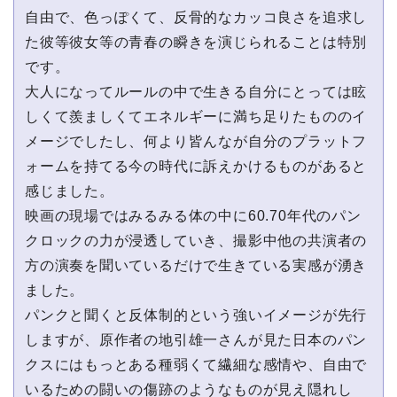
⾃由で、⾊っぽくて、反⾻的なカッコ良さを追求し
た彼等彼⼥等の⻘春の瞬きを演じられることは特別
です。
⼤⼈になってルールの中で⽣きる⾃分にとっては眩
しくて羨ましくてエネルギーに満ち⾜りたもののイ
メージでしたし、何より皆んなが⾃分のプラットフ
ォームを持てる今の時代に訴えかけるものがあると
感じました。
映画の現場ではみるみる体の中に60.70年代のパン
クロックの⼒が浸透していき、撮影中他の共演者の
⽅の演奏を聞いているだけで⽣きている実感が湧き
ました。
パンクと聞くと反体制的という強いイメージが先⾏
しますが、原作者の地引雄⼀さんが⾒た⽇本のパン
クスにはもっとある種弱くて繊細な感情や、⾃由で
いるための闘いの傷跡のようなものが⾒え隠れし