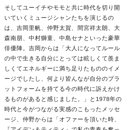
そしてユーイチやモモと共に時代を切り開
いていくミュージシャンたちを演じるの
は、吉岡⾥帆、仲野太賀、間宮祥太朗、⼤
森南朋、中村獅童、中島セナといった豪華
俳優陣。吉岡からは「⼤⼈になってルール
の中で⽣きる⾃分にとっては眩しくて羨ま
しくてエネルギーに満ち⾜りたもののイメ
ージでしたし、何より皆んなが⾃分のプラ
ットフォームを持てる今の時代に訴えかけ
るものがあると感じました。」と1978年の
時代と今がつながる実感のこもったメッセ
ージ、仲野からは「オファーを頂いた時、
『アイデン＆ティティ』で私の⻘春を奪っ