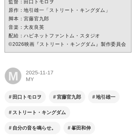
監督：⽥⼝トモロヲ
原作：地引雄⼀「ストリート・キングダム」
脚本：宮藤官九郎
⾳楽：⼤友良英
配給：ハピネットファントム・スタジオ
©2026映画『ストリート・キングダム』製作委員会
M
2025-11-17
MY
⽥⼝トモロヲ
宮藤官九郎
地引雄⼀
ストリート・キングダム
⾃分の⾳を鳴らせ。
峯⽥和伸