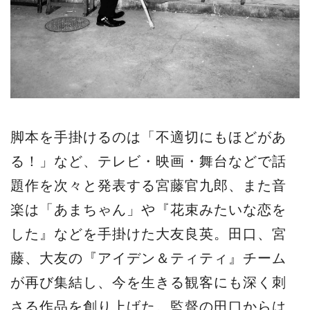
脚本を⼿掛けるのは「不適切にもほどがあ
る！」など、テレビ・映画・舞台などで話
題作を次々と発表する宮藤官九郎、また⾳
楽は「あまちゃん」や『花束みたいな恋を
した』などを⼿掛けた⼤友良英。⽥⼝、宮
藤、⼤友の『アイデン＆ティティ』チーム
が再び集結し、今を⽣きる観客にも深く刺
さる作品を創り上げた。監督の⽥⼝からは