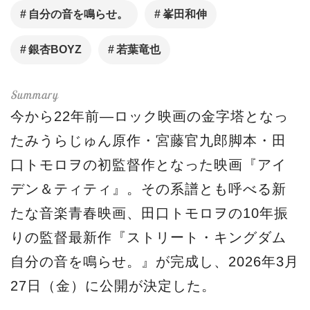
⾃分の⾳を鳴らせ。
峯⽥和伸
銀杏BOYZ
若葉⻯也
今から22年前―ロック映画の⾦字塔となっ
たみうらじゅん原作・宮藤官九郎脚本・⽥
⼝トモロヲの初監督作となった映画『アイ
デン＆ティティ』。その系譜とも呼べる新
たな⾳楽⻘春映画、⽥⼝トモロヲの10年振
りの監督最新作『ストリート・キングダム
⾃分の⾳を鳴らせ。』が完成し、2026年3⽉
27⽇（⾦）に公開が決定した。