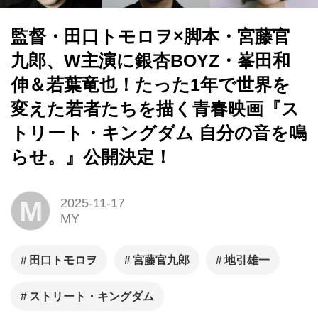
監督・田口トモロヲ×脚本・宮藤官
九郎、W主演に銀杏BOYZ・峯田和
伸＆若葉竜也！たった1年で世界を
変えた若者たちを描く青春映画『ス
トリート・キングダム ⾃分の⾳を鳴
らせ。』公開決定！
M
2025-11-17
MY
⽥⼝トモロヲ
宮藤官九郎
地引雄⼀
ストリート・キングダム