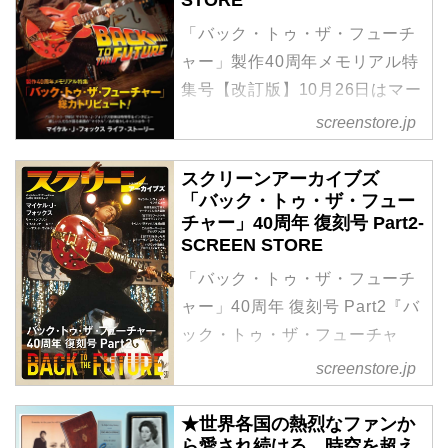
「バック・トゥ・ザ・フューチ
ャー」製作40周年メモリアル特
集号【改訂版】10月26日はマー
ティがタイムマシンの実験を行
screenstore.jp
った日！そのアニバーサリーの
日を記念して、2024年の大阪コ
スクリーンアーカイブズ
「バック・トゥ・ザ・フュー
ミコンで販売され即完売した
チャー」40周年 復刻号 Part2-
「製作35周年記念 SCREEN
SCREEN STORE
SPECIAL」の40周年改訂版が
「バック・トゥ・ザ・フューチ
登場！全てBTTFの一冊。マイ
ャー」40周年 復刻号 Part2『バ
ケル・J・フォックス初来日イン
ック・トゥ・ザ・フューチャ
タビュー、ライフストーリー、
ー』40周年を記念した
screenstore.jp
親しい人たちが語る素顔のマイ
「SCREENアーカイブズ」
ケル、撮影プロップなど見どこ
Part2を発売！三部作のストーリ
★世界各国の熱烈なファンか
ろ満載！● A4判● 32ページ● 販
ら愛され続ける、時空を超え
ーとキャラクターを改めて振り