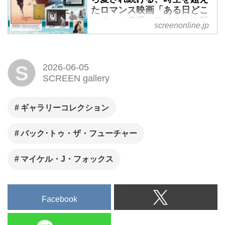
売価格 1,500円 ＋税
たロマンス映画「ある日どこ
返るとともに、マイケル・J・フ
かで」の貴重なアイテムを限
screenonline.jp
ォックスの再録インタビューや
定公開！ - SCREEN
主要キャストのクローズアップ
ONLINE（スクリーンオンラ
イン）
企画を収録。さらに、ヒル・バ
S
2026-06-05
レーの変遷、デロリアンの魅
1980年、ユニバーサル・ピクチ
SCREEN gallery
力、シリーズのタイム・パラド
ャーズの消極的な予算と限られ
ックス解剖、ILMによるSFXの
た時間の中で製作された「ある
ギャラリーコレクション
舞台裏まで徹底解説。作品世界
日どこかで」（監督／ヤノッ
を多角的に読み解く、ファン必
ト・シュワルツ、主演／クリス
バック･トゥ・ザ・フューチャー
携の40周年記念保存版です。
トファー・リーヴ、ジェーン・
シーモア）は、全米における劇
マイケル・J・フォックス
場公開の際にも、主要な評論家
から軒並み酷評を受けて興行成
績も振るわない結果に終わっ
Facebook
た。日本においても1月31日