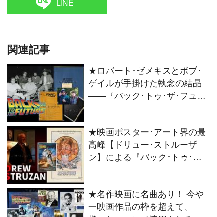
（1981年）ロードショー（地方
LINE
では2月に入ってから「ザナド
ゥ」と二本立て上映館が主）と
いう、新春作品までの繋ぎ程度
関連記事
のポジションを余儀なくされ、
国内におけるプロモーションも
★ロバート･ゼメキスとボブ･
手薄であったこ...
ゲイルが手掛けた執念の結晶
——『バック･トゥ･ザ･フュー
チャー』 ファイナル･スクリプ
ト（上級クルー保管）を、ギ
★映画ポスター･アート界の最
ャラリーへ追加！
高峰【ドリュー･ストルーザ
ン】による『バック･トゥ･ザ･
フューチャー』USポスター用
プロトタイプ原画を、ギャラ
★名作映画に名曲あり！ 今や
リー･コレクションに追加。
一映画作品の枠を超えて、