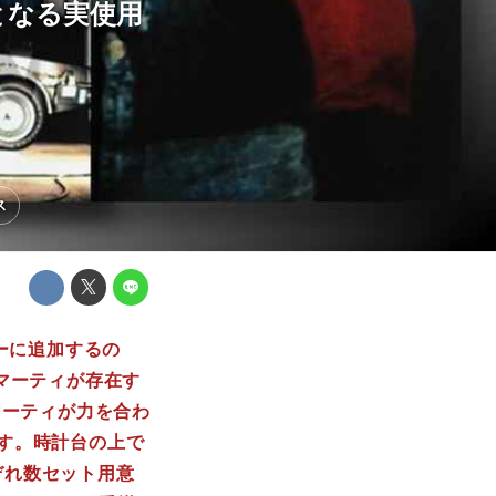
となる実使用
ス
ーに追加するの
マーティが存在す
マーティが力を合わ
す。時計台の上で
ぞれ数セット用意