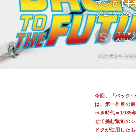
アンで【未
プロップを
S
2026-06-0
SCREEN ga
ギャラリーコレク
今回、『バック･
は、第一作目の最
べき時代＝198
せて挑む緊迫のシ
ドクが使用したも