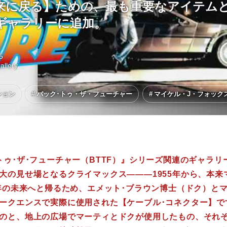
来に戻る】ための、最も重要なアイテム
ギャラリーに追加。
5
llery
ション
バック･トゥ・ザ・フューチャー
マイケル・J・フォック
トゥ･ザ･フューチャー（BTTF）』シリーズ関連のギャラリ
大の見せ場となるクライマックス———1955年から、本来
5年の未来へと帰るため、エメット･ブラウン博士（ドク）と
ークエンスで実際に使用された【ケーブル･コネクター】で
のと、地上の広場でマーティとドクが使用したもの、それ