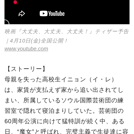
映画『大丈夫、大丈夫、大丈夫！』ティザー予告
｜4月10日(金)全国公開！
www.youtube.com
【ストーリー】
母親を失った高校生イニョン（イ・レ）
は、家賃が支払えず家から追い出されてし
まい、所属しているソウル国際芸術団の練
習室で隠れて寝泊まりしていた。芸術団の
60周年公演に向けて猛特訓が続く中、ある
日、“魔女”と呼ばれ、完璧主義で生徒達に容