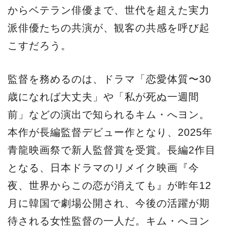
からベテラン俳優まで、世代を超えた実力
派俳優たちの共演が、観客の共感を呼び起
こすだろう。
監督を務めるのは、ドラマ「恋愛体質〜30
歳になれば大丈夫」や「私が死ぬ一週間
前」などの演出で知られるキム・へヨン。
本作が長編監督デビュー作となり、2025年
青龍映画祭で新人監督賞を受賞。長編2作目
となる、日本ドラマのリメイク映画『今
夜、世界からこの恋が消えても』が昨年12
月に韓国で劇場公開され、今後の活躍が期
待される女性監督の一人だ。キム・へヨン