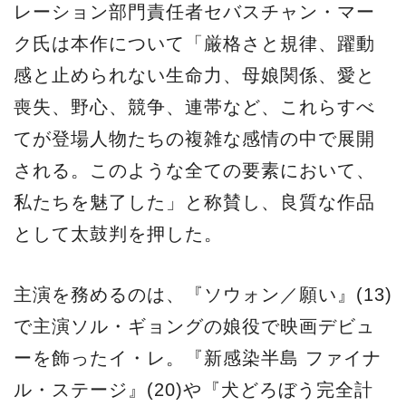
レーション部門責任者セバスチャン・マー
ク氏は本作について「厳格さと規律、躍動
感と止められない生命力、母娘関係、愛と
喪失、野心、競争、連帯など、これらすべ
てが登場人物たちの複雑な感情の中で展開
される。このような全ての要素において、
私たちを魅了した」と称賛し、良質な作品
として太鼓判を押した。
主演を務めるのは、『ソウォン／願い』(13)
で主演ソル・ギョングの娘役で映画デビュ
ーを飾ったイ・レ。『新感染半島 ファイナ
ル・ステージ』(20)や『犬どろぼう完全計